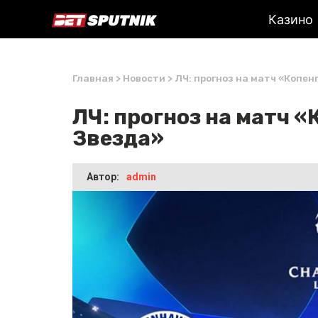
Казино
Главная
>
Новости
>
ЛЧ: прогноз на матч «Копен
ЛЧ: прогноз на матч 
Звезда»
Автор:
admin