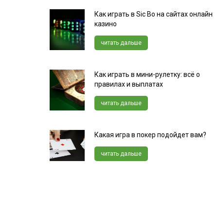
Как играть в Sic Bo на сайтах онлайн
казино
читать дальше
Как играть в мини-рулетку: всё о
правилах и выплатах
читать дальше
Какая игра в покер подойдет вам?
читать дальше