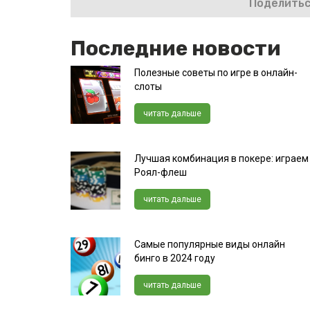
Поделитьс
Последние новости
Полезные советы по игре в онлайн-
слоты
читать дальше
Лучшая комбинация в покере: играем
Роял-флеш
читать дальше
Самые популярные виды онлайн
бинго в 2024 году
читать дальше