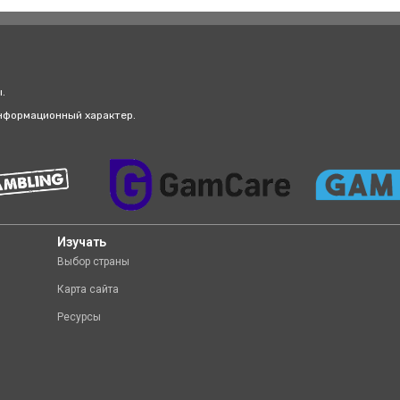
.
информационный характер.
Изучать
Выбор страны
Карта сайта
Ресурсы