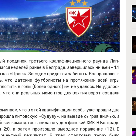
ый поединок третьего квалификационного раунда Лиги
яся неделей ранее в Белграде, завершилась ничьей – 1:1.
 как «Црвена Звезде» придется забивать. Возвращаясь к
ь, что датские футболисты на протяжении всей игры
отить в голы (более одного) им не удалось. Не удалось
о, что они реальных моментов для взятия ворот создали
оминаем, что в этой квалификации сербы уже прошли два
прошла литовскую «Судуву», на выезде сыграв вничью, а
бская команда оставила не у дел финский ХИК. В Белграде
 2:0, а затем произошло выездное поражение (1:2). В
роцентный результат. В трех стартовых турах было