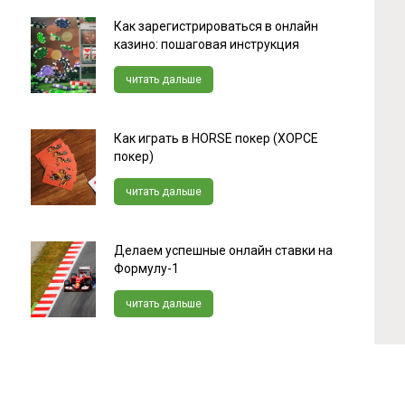
Как зарегистрироваться в онлайн
казино: пошаговая инструкция
читать дальше
Как играть в HORSE покер (ХОРСЕ
покер)
читать дальше
Делаем успешные онлайн ставки на
Формулу-1
читать дальше