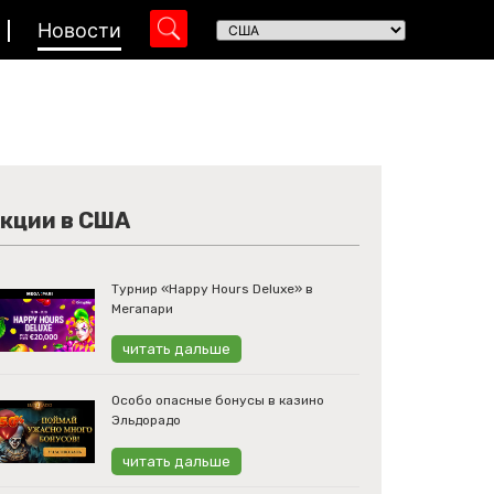
Новости
кции в США
Турнир «Happy Hours Deluxe» в
Мегапари
читать дальше
Особо опасные бонусы в казино
Эльдорадо
читать дальше