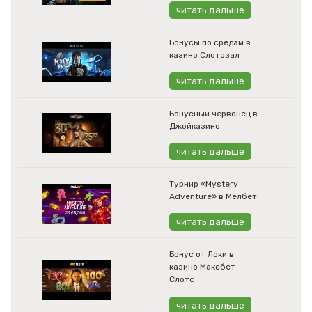
читать дальше
Бонусы по средам в
казино Слотозал
читать дальше
Бонусный червонец в
Джойказино
читать дальше
Турнир «Mystery
Adventure» в Мелбет
читать дальше
Бонус от Локи в
казино Максбет
Слотс
читать дальше