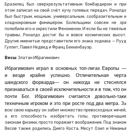
Бразилец был сверхрезультативным бомбардиром и при
этом записал на свой счёт кучу голевых передач. Роналдо
был быстрым, мощным, универсальным, сообразительным и
хладнокровным финишёром. Болельщики совсем не зря
полюбили его и окрестили Феноменом. И если бы не тяжёлые
травмы, Роналдо достиг бы и вовсе космических высот.
Другие именитые представители его знака зодиака — Рууд
Гуллит, Павел Недвед и Франц Беккенбауэр.
Весы
: Златан Ибрагимович
Ибрагимович играл в основных топ-лигах Европы —
и везде крайне успешно. Отличительная черта
шведского форварда— он никогда не стеснялся
признаваться в своей исключительности и в том, что он
почти Бог. Ибрагимович считается довольно-таки
техничным игроком и это при росте под два метра. З
а
всю свою карьеру он забил множество превосходных мячей,
а его способность изобретать голы, противоречащие
законам физики, просто поражает воображение. Под знаком
Весов также родились Диего Коста, Месут Озил и Неманья