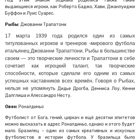
Под этим знаком зодиака родились также такие
выдающиеся игроки, как Роберто Баджо, Хави, Джанлуиджи
Буффон и Луис Суарес.
Рыбы
: Джованни Трапатони
17 марта 1939 года родился один из самых
титулованных игроков и тренеров -мирового футбола
итальянец Джованни Трапаттони. Рыбы в большинстве
своем — это творческие личности и Трапаттони в себе
сочетает как игроцкий талант, так творческие
способности, которые сделали его одним из самых
успешных наставников всех времён. Говоря о Рыбах,
нельзя не упомянуть
Дидье Дрогба, Денниса Лоу, Кенни
Далглиша и Алессандро Несту.
Овен
: Роналдиньо
Футболист от Бога, гений, циркач и ещё десятки эпитетов
можно высказать в адрес Роналдиньо, однако и этого будет
мало. Бразилец – один из самых креативных и искусных
футболистов в истории футбола. У бразильца было