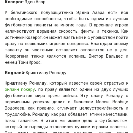
Козерог
: Эден Азар
У бельгийского полузащитника Эдена Азара есть все
необходимые способности, чтобы быть одним из лучших
футболистов планеты на многие годы. В арсенале игрока
наличествуют взрывная скорость, финты и техника. Как
истинный Козерог, он может взять мяч и с упрямством пойти
сразу на нескольких игроков соперника. Благодаря своему
таланту он частенько оставляет оппонентов не у дел.
Козерогами также являются испанец Виктор Вальдес и
немец Тони Кроос.
Водолей
: Криштиану Роналду
Криштиану Роналду, который известен своей страстью к
онлайн покеру
, по праву является одним из двух лучших
футболистов мира прямо сейчас. Эту славу Роналду с
переменным успехом делит с Лионелем Месси. Вообще
Водолеев, как правило, отличает целеустремлённость и
трудолюбие. Роналду как раз обладает этими качествами,
плюс талантом. В итоге мы имеем дело с футболистом,
который четырежды становился лучшим игроком планеты.