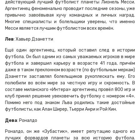
действующий лучший футболист планеты Лионель Месси.
Аргентинец феноменально проводит последние сезоны, уже
привычно завоёвывая кучу командных и личных наград.
Многие специалисты и болельщики уверены, что именно
Месси является лучшим футболистом всех времён.
Лев
: Хавьер Дзанетти
Ещё один аргентинец, который оставил след в истории
футбола. Он был одним из самых уважаемых игроков в мире
футбола и завершил карьеру в возрасте 41 года, причём
даже в таком преклонном возрасте (по футбольным меркам)
Дзанетти заставлял болельщиков рукоплескать ему. Его
полюбили во всём мире за честную игру и скромность. В
составе миланского «Интера» аргентинец провёл 800 игр и
клуб принял решение увековечить футболку с номером «4».
Помимо него под знаком Льва родились такие достойные
футболисты, как Алан Ширер, Тьерри Анри и Рой Кин.
Дева
: Роналдо
Роналдо, он же «Зубастик», имеет репутацию одного из
лучших форвардов планеты за всю историю футбола.