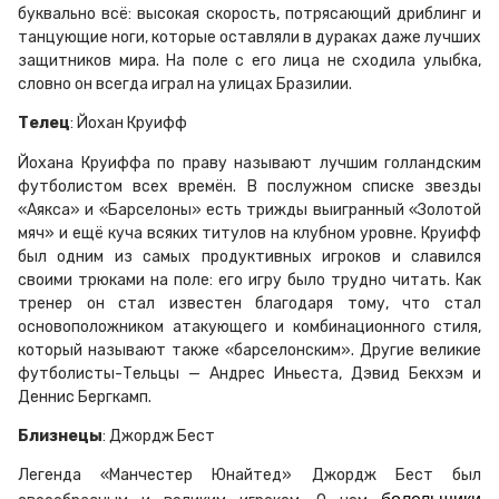
буквально всё: высокая скорость, потрясающий дриблинг и
танцующие ноги, которые оставляли в дураках даже лучших
защитников мира. На поле с его лица не сходила улыбка,
словно он всегда играл на улицах Бразилии.
Телец
: Йохан Круифф
Йохана Круиффа по праву называют лучшим голландским
футболистом всех времён. В послужном списке звезды
«Аякса» и «Барселоны» есть трижды выигранный «Золотой
мяч» и ещё куча всяких титулов на клубном уровне. Круифф
был одним из самых продуктивных игроков и славился
своими трюками на поле: его игру было трудно читать. Как
тренер он стал известен благодаря тому, что стал
основоположником атакующего и комбинационного стиля,
который называют также «барселонским». Другие великие
футболисты-Тельцы — Андрес Иньеста, Дэвид Бекхэм и
Деннис Бергкамп.
Близнецы
: Джордж Бест
Легенда «Манчестер Юнайтед» Джордж Бест был