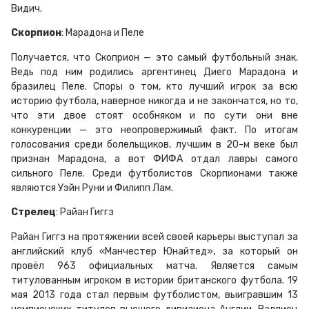
Видич.
Скорпион
: Марадона и Пеле
Получается, что Скоприон — это самый футбольный знак.
Ведь под ним родились аргентинец Диего Марадона и
бразилец Пеле. Споры о том, кто лучший игрок за всю
историю футбола, наверное никогда и не закончатся, но то,
что эти двое стоят особняком и по сути они вне
конкуренции — это неопровержимый факт. По итогам
голосования среди болельщиков, лучшим в 20-м веке был
признан Марадона, а вот ФИФА отдал лавры самого
сильного Пеле. Среди футболистов Скорпионами также
являются Уэйн Руни и Филипп Лам.
Стрелец
: Райан Гиггз
Райан Гиггз на протяжении всей своей карьеры выступал за
английский клуб «Манчестер Юнайтед», за который он
провёл 963 официальных матча. Является самым
титулованным игроком в истории британского футбола. 19
мая 2013 года стал первым футболистом, выигравшим 13