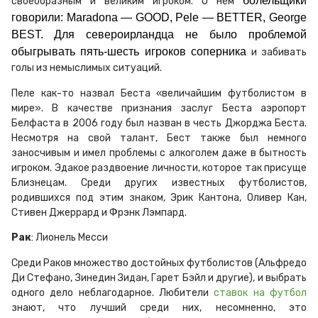
болельщики
своеобразным и великим игроком. О нем
говорили: Maradona — GOOD, Pele — BETTER, George
BEST.
Для североирландца не было проблемой
обыгрывать пять-шесть игроков соперника
и забивать
голы из немыслимых ситуаций.
Пеле как-то назвал Беста «величайшим футболистом в
мире». В качестве признания заслуг Беста аэропорт
Белфаста в 2006 году был назван в честь Джорджа Беста.
Несмотря на свой талант, Бест также был немного
заносчивым и имел проблемы с алкоголем даже в бытность
игроком. Эдакое раздвоение личности, которое так присуще
Близнецам. Среди других известных футболистов,
родившихся под этим знаком, Эрик Кантона, Оливер Кан,
Стивен Джеррард и Фрэнк Лэмпард.
Рак
: Лионель Месси
Среди Раков множество достойных футболистов (Альфредо
Ди Стефано, Зинедин Зидан, Гарет Бэйл и другие), и выбрать
одного дело неблагодарное. Любители
ставок на футбол
знают, что лучший среди них, несомненно, это