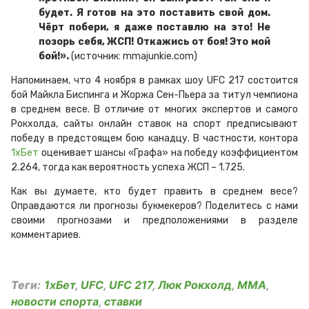
будет. Я готов на это поставить свой дом.
Чёрт побери, я даже поставлю на это! Не
позорь себя, ЖСП! Откажись от боя! Это мой
бой!».
(источник: mmajunkie.com)
Напоминаем, что 4 ноября в рамках шоу UFC 217 состоится
бой Майкла Биспинга и Жоржа Сен-Пьера за титул чемпиона
в среднем весе. В отличие от многих экспертов и самого
Рокхолда, сайты онлайн ставок на спорт предписывают
победу в предстоящем бою канадцу. В частности, контора
1xБет
оценивает шансы «Графа» на победу коэффициентом
2.264, тогда как вероятность успеха ЖСП – 1.725.
Как вы думаете, кто будет править в среднем весе?
Оправдаются ли прогнозы букмекеров? Поделитесь с нами
своими прогнозами и предположениями в разделе
комментариев.
Теги:
1xБет
,
UFC
,
UFC 217
,
Люк Рокхолд
,
ММА
,
новости спорта
,
ставки