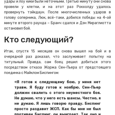
удары и лоу кики были неточными. Третью минуту они снова
провели у клетки, и на этот раз Рокхолду удалось
провернуть тэйкдаун. После многочисленных ударов в
голову соперника, Люк, всё-таки, добился победы на 4-ой
минуте второго раунда – Бранч сдался и Дэн Мираглиотта
остановил бой.
Кто следующий?
Итак, спустя 15 месяцев он снова вышел на бой и в
очередной раз доказал, что заслуживает попытку на
титульный. Правда, сам боец решил добиться этого
посредством отказа Жоржа Сен-Пьера от предстоящего
поединка с Майклом Биспингом:
«Я готов к следующему бою, у меня нет
травм. Я буду готов к ноябрю. Сен-Пьер
должен свалить с этого неуместного боя.
Не думаю, что у него есть шансы. Честно, я
не думаю. Я лишь говорю правду. Биспинг
просто раздавит ЖСП. Как бы мне не был
противен Биспинг, он выиграет. Так оно и