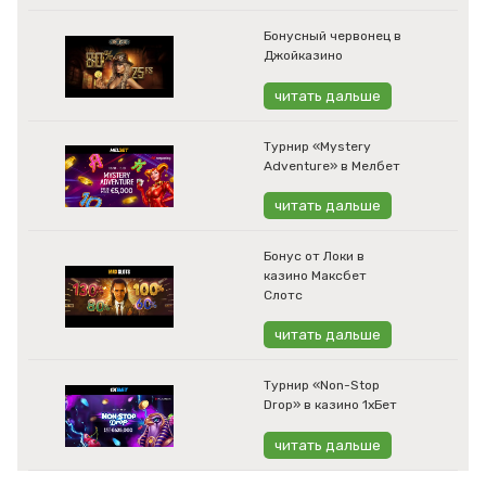
Бонусный червонец в
Джойказино
читать дальше
Турнир «Mystery
Adventure» в Мелбет
читать дальше
Бонус от Локи в
казино Максбет
Слотс
читать дальше
Турнир «Non-Stop
Drop» в казино 1хБет
читать дальше