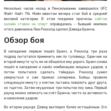
Несколько часов назад в Пенсильвании завершился UFC
Файт Найт 116. Мэйн ивентом вечера стал бой в средней
весовой категории. В этом поединке прогнозы
сайтов
онлайн ставок на спорт
оправдались – бывший чемпион
этого дивизиона Люк Рокхолд одолел Дэвида Бранча.
Обзор боя
В нападение первым пошёл Бранч, а Рокхолд три раза
подряд пытатался применить кик по туловищу. Один кик на
второй минуте чуть ли не обошёлся ему дорого. Бранч снова
пошёл в нападение и нанёс комбинацию мощных ударов, а
потом попытался сделать тэйкдаун. Рокхолд сумел
увернуться и сам прижал соперника. Бойцы провели
следующую минуту у клетки, пытаясь повалить друг друга,
но тщетно. Затем неудачные три попытки лоу кика. Первый
раунд можно записать на счёт Бранча, чисто за активность
и нанесение ударов.
Во втором раунде Дэвид выглядел более истощённым. Его