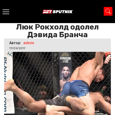
Главная
>
Новости
>
Люк Рокхолд одолел Дэвида Бранча
Люк Рокхолд одолел
Дэвида Бранча
Автор:
admin
17/09/2017