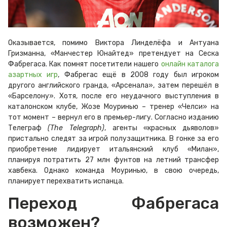
Оказывается, помимо Виктора Линделёфа и Антуана
Гризманна, «Манчестер Юнайтед» претендует на Сеска
Фабрегаса. Как помнят посетители нашего
онлайн каталога
азартных игр
, Фабрегас ещё в 2008 году был игроком
другого английского гранда, «Арсенала», затем перешёл в
«Барселону». Хотя, после его неудачного выступления в
каталонском клубе, Жозе Моуринью – тренер «Челси» на
тот момент – вернул его в премьер-лигу. Согласно изданию
Телеграф
(The Telegraph)
, агенты «красных дьяволов»
пристально следят за игрой полузащитника. В гонке за его
приобретение лидирует итальянский клуб «Милан»,
планируя потратить 27 млн фунтов на летний трансфер
хавбека. Однако команда Моуринью, в свою очередь,
планирует перехватить испанца.
Переход Фабрегаса
возможен?