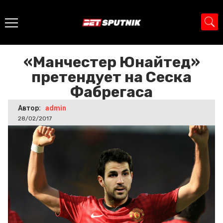
Главная
>
Новости
>
«Манчестер Юнайтед» претендует
на Сеска Фабрегаса
«Манчестер Юнайтед»
претендует на Сеска
Фабрегаса
Автор:
admin
28/02/2017