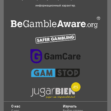
информационный характер.
O нас
Изучать
О нас
Выбор страны