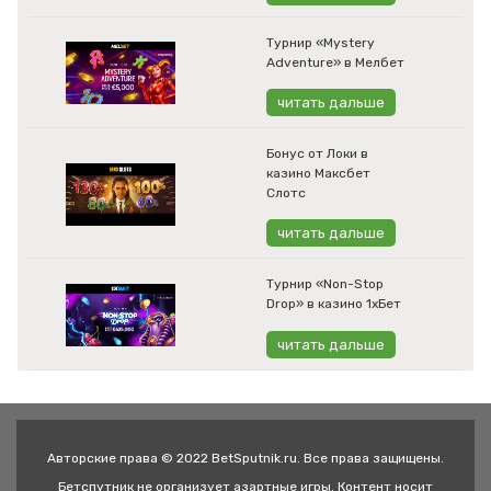
Турнир «Mystery
Adventure» в Мелбет
читать дальше
Бонус от Локи в
казино Максбет
Слотс
читать дальше
Турнир «Non-Stop
Drop» в казино 1хБет
читать дальше
Авторские права © 2022 BetSputnik.ru. Все права защищены.
Бетспутник не организует азартные игры. Контент носит