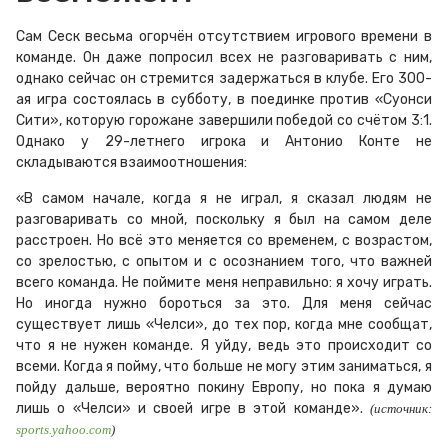
Сам Сеск весьма огорчён отсутствием игрового времени в
команде. Он даже попросил всех не разговаривать с ним,
однако сейчас он стремится задержаться в клубе. Его 300-
ая игра состоялась в субботу, в поединке против «Суонси
Сити», которую горожане завершили победой со счётом 3:1.
Однако у 29-летнего игрока и Антонио Конте не
складываются взаимоотношения:
«В самом начале, когда я не играл, я сказал людям не
разговаривать со мной, поскольку я был на самом деле
расстроен. Но всё это меняется со временем, с возрастом,
со зрелостью, с опытом и с осознанием того, что важней
всего команда. Не поймите меня неправильно: я хочу играть.
Но иногда нужно бороться за это. Для меня сейчас
существует лишь «Челси», до тех пор, когда мне сообщат,
что я не нужен команде. Я уйду, ведь это происходит со
всеми. Когда я пойму, что больше не могу этим заниматься, я
пойду дальше, вероятно покину Европу, но пока я думаю
лишь о «Челси» и своей игре в этой команде».
(источник:
sports.yahoo.com
)