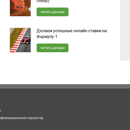
покер)
читать дальше
Делаем успешные онлайн ставки на
Формулу-1
читать дальше
.
информационный характер.