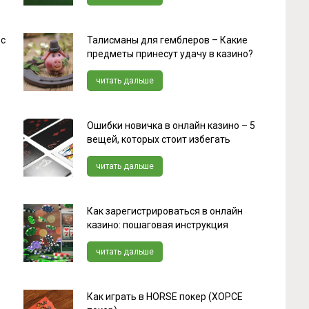
 с
Талисманы для гемблеров – Какие
предметы принесут удачу в казино?
читать дальше
Ошибки новичка в онлайн казино – 5
вещей, которых стоит избегать
читать дальше
Как зарегистрироваться в онлайн
казино: пошаговая инструкция
читать дальше
Как играть в HORSE покер (ХОРСЕ