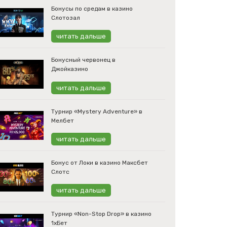
Бонусы по средам в казино
Слотозал
читать дальше
Бонусный червонец в
Джойказино
читать дальше
Турнир «Mystery Adventure» в
Мелбет
читать дальше
Бонус от Локи в казино Максбет
Слотс
читать дальше
Турнир «Non-Stop Drop» в казино
1хБет