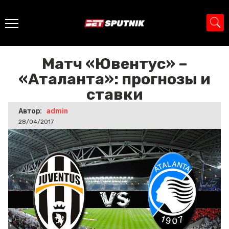
Главная
>
Новости
>
Матч «Ювентус» – «Аталанта»:
прогнозы и ставки
Матч «Ювентус» –
«Аталанта»: прогнозы и
ставки
Автор:
admin
28/04/2017