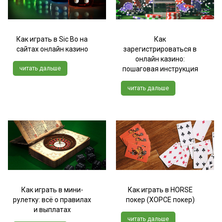
Как играть в Sic Bo на
Как
сайтах онлайн казино
зарегистрироваться в
онлайн казино:
читать дальше
пошаговая инструкция
читать дальше
Как играть в мини-
Как играть в HORSE
рулетку: всё о правилах
покер (ХОРСЕ покер)
и выплатах
читать дальше