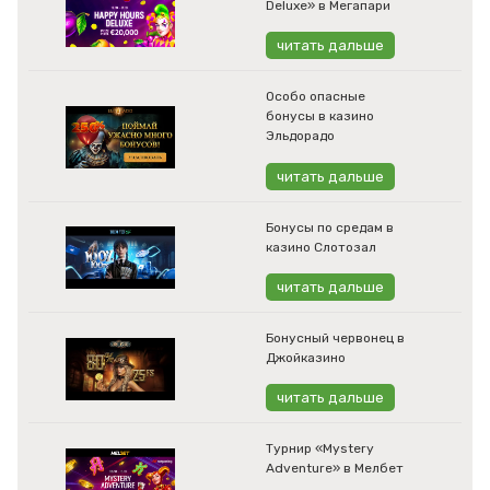
Deluxe» в Мегапари
читать дальше
Особо опасные
бонусы в казино
Эльдорадо
читать дальше
Бонусы по средам в
казино Слотозал
читать дальше
Бонусный червонец в
Джойказино
читать дальше
Турнир «Mystery
Adventure» в Мелбет