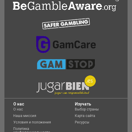
O нас
Изучать
О нас
Выбор страны
Наша миссия
Карта сайта
Условия и положения
Ресурсы
Политика