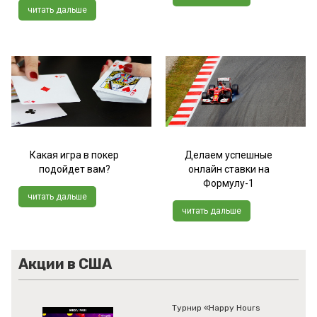
читать дальше
Какая игра в покер
Делаем успешные
подойдет вам?
онлайн ставки на
Формулу-1
читать дальше
читать дальше
Акции в США
Турнир «Happy Hours