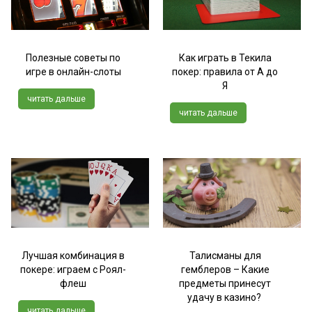
Полезные советы по
Как играть в Текила
игре в онлайн-слоты
покер: правила от А до
Я
читать дальше
читать дальше
Лучшая комбинация в
Талисманы для
покере: играем с Роял-
гемблеров – Какие
флеш
предметы принесут
удачу в казино?
читать дальше