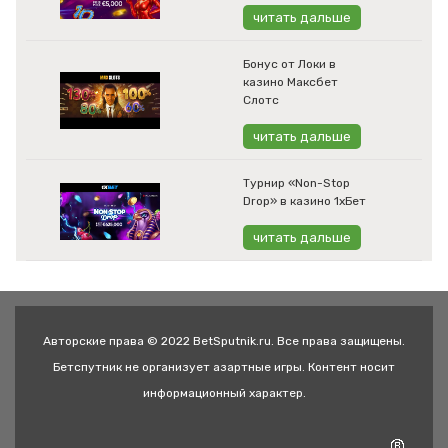
читать дальше
Бонус от Локи в
казино Максбет
Слотс
читать дальше
Турнир «Non-Stop
Drop» в казино 1хБет
читать дальше
Авторские права © 2022 BetSputnik.ru. Все права защищены.
Бетспутник не организует азартные игры. Контент носит
информационный характер.