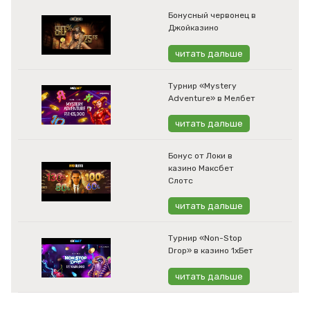
Бонусный червонец в
Джойказино
читать дальше
Турнир «Mystery
Adventure» в Мелбет
читать дальше
Бонус от Локи в
казино Максбет
Слотс
читать дальше
Турнир «Non-Stop
Drop» в казино 1хБет
читать дальше