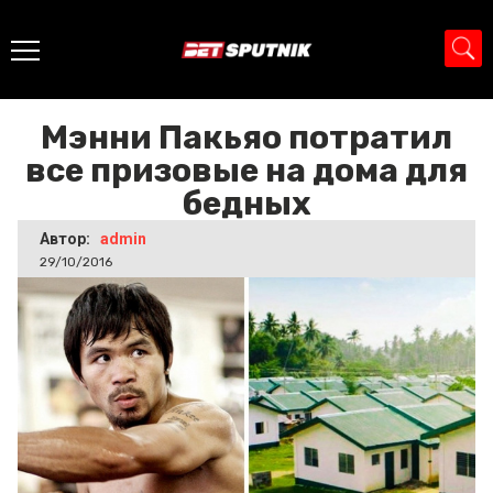
Главная
>
Новости
>
Мэнни Пакьяо потратил все
призовые на дома для бедных
Мэнни Пакьяо потратил
все призовые на дома для
бедных
Автор:
admin
29/10/2016