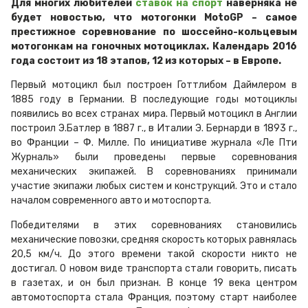
Для многих любителей
ставок на спорт
наверняка не
будет новостью, что мотогонки MotoGP – самое
престижное соревнование по шоссейно-кольцевым
мотогонкам на гоночных мотоциклах. Календарь 2016
года состоит из 18 этапов, 12 из которых – в Европе.
Первый мотоцикл был построен Готтлибом Даймлером в
1885 году в Германии. В последующие годы мотоциклы
появились во всех странах мира. Первый мотоцикл в Англии
построил Э.Батлер в 1887 г., в Италии Э. Бернарди в 1893 г.,
во Франции – Ф. Милле. По инициативе журнала «Ле Пти
Журналь» были проведены первые соревнования
механических экипажей. В соревнованиях принимали
участие экипажи любых систем и конструкций. Это и стало
началом современного авто и мотоспорта.
Победителями в этих соревнованиях становились
механические повозки, средняя скорость которых равнялась
20,5 км/ч. До этого времени такой скорости никто не
достигал. О новом виде транспорта стали говорить, писать
в газетах, и он был признан. В конце 19 века центром
автомотоспорта стала Франция, поэтому старт наиболее