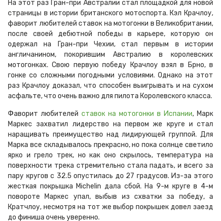
На этот раз Гран-при Австралии стал площадкой для новой
страницы в истории британского мотоспорта. Кэл Крачлоу,
фаворит любителей ставок на мотогонки в Великобритании,
после своей дебютной победы в карьере, которую он
одержал на Гран-при Чехии, стал первым в истории
англичанином, покорившим Австралию в королевских
мотогонках. Свою первую победу Крачлоу взял в Брно, в
гонке со сложными погодными условиями. Однако на этот
раз Крачлоу доказал, что способен выигрывать и на сухом
асфальте, что очень важно для пилота Королевского класса.
Фаворит любителей
ставок на мотогонки в Испании
, Марк
Маркес захватил лидерство на первом же круге и стал
наращивать преимущество над лидирующей группой. Для
Марка все складывалось прекрасно, но пока солнце светило
ярко и грело трек, но как оно скрылось, температура на
поверхности трека стремительно стала падать, и всего за
пару кругов с 32.5 опустилась до 27 градусов. Из-за этого
жесткая покрышка Michelin дала сбой. На 9-м круге в 4-м
повороте Маркес упал, выбыв из схватки за победу, а
Кратчлоу, несмотря на тот же выбор покрышек довел заезд
до финиша очень уверенно.