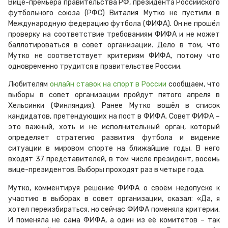
Вице-премьера правительства РФ, президента Российского
футбольного союза (РФС) Виталия Мутко не пустили в
Международную федерацию футбола (ФИФА). Он не прошёл
проверку на соответствие требованиям ФИФА и не может
баллотироваться в совет организации. Дело в том, что
Мутко не соответствует критериям ФИФА, потому что
одновременно трудится в правительстве России.
Любителям
онлайн ставок на спорт в России
сообщаем, что
выборы в совет организации пройдут пятого апреля в
Хельсинки (Финляндия). Ранее Мутко вошёл в список
кандидатов, претендующих на пост в ФИФА. Совет ФИФА –
это важный, хоть и не исполнительный орган, который
определяет стратегию развития футбола и видение
ситуации в мировом спорте на ближайшие годы. В него
входят 37 представителей, в том числе президент, восемь
вице-президентов. Выборы проходят раз в четыре года.
Мутко, комментируя решение ФИФА о своём недопуске к
участию в выборах в совет организации, сказал: «Да, я
хотел переизбираться, но сейчас ФИФА поменяла критерии.
И поменяла не сама ФИФА, а один из её комитетов – так