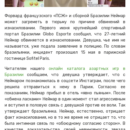
Форвард французского «ПСЖ» и сборной Бразилии Неймар
может загреметь в тюрьму по причине обвинений в
изнасиловании. Первого июня крупнейший спортивный
портал Бразилии Globo Esporte сообщил, что 27-летний
Неймар обвиняется в изнасиловании. Девушка, чье имя не
называется, уже подала заявление в полицию. По словам
бразильянки, инцидент произошел 15 мая в парижской
гостинице Sofitel Paris.
Читателям нашего
онлайн каталога азартных игр в
Бразилии
сообщаем, что девушка утверждает, что с
Неймаром познакомилась в соцсети Инстаграм, после чего
решила отправиться к нему в Париж. Согласно ее
показаниям, Неймар прибыл в отель «явно пьяным». После
«обмена ласками» Неймар в один момент стал агрессивным
и вступил в половую связь с девушкой против ее воли. Так
утверждает бразильянка. Неймар, естественно, отрицает
факт изнасилования, но в то же время не отрицает то, что
была интимная связь по «обоюдному согласию сторон». В
качестве доказательства своей невиновности звезда