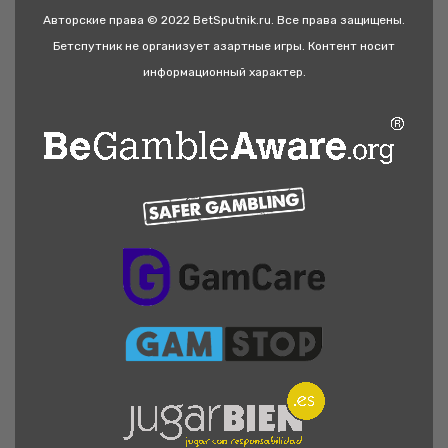
Авторские права © 2022 BetSputnik.ru. Все права защищены.
Бетспутник не организует азартные игры. Контент носит
информационный характер.