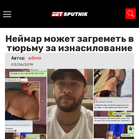
Главная
>
Новости
>
Неймар может загреметь в тюрьму
за изнасилование
Неймар может загреметь в
тюрьму за изнасилование
Автор:
admin
03/06/2019