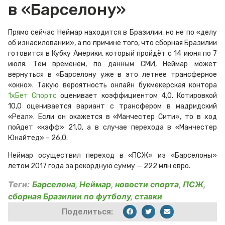
в «Барселону»
Прямо сейчас Неймар находится в Бразилии, но не по «делу
об изнасиловании», а по причине того, что сборная Бразилии
готовится в Кубку Америки, который пройдёт с 14 июня по 7
июля. Тем временем, по данным СМИ, Неймар может
вернуться в «Барселону уже в это летнее трансферное
«окно». Такую вероятность онлайн букмекерская контора
1хБет Спортс
оценивает коэффициентом 4,0. Котировкой
10,0 оценивается вариант с трансфером в мадридский
«Реал». Если он окажется в «Манчестер Сити», то в ход
пойдет «кэфф» 21,0, а в случае перехода в «Манчестер
Юнайтед» – 26,0.
Неймар осуществил переход в «ПСЖ» из «Барселоны»
летом 2017 года за рекордную сумму — 222 млн евро.
Теги:
Барселона
,
Неймар
,
новости спорта
,
ПСЖ
,
сборная Бразилии по футболу
,
ставки
Поделиться: