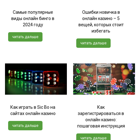
Самые популярные
Ошибки новичка в
виды онлайн бинго в
онлайн казино – 5
2024 году
вещей, которых стоит
избегать
читать дальше
читать дальше
Как играть в Sic Bo на
Как
сайтах онлайн казино
зарегистрироваться в
онлайн казино:
читать дальше
пошаговая инструкция
читать дальше