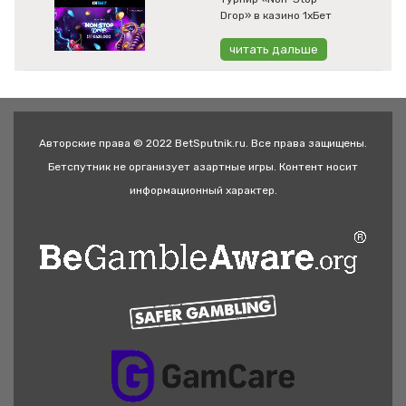
Drop» в казино 1хБет
читать дальше
Авторские права © 2022 BetSputnik.ru. Все права защищены.
Бетспутник не организует азартные игры. Контент носит
информационный характер.