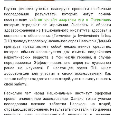
Группа финских ученых планирует провести необычные
исследования, результаты которых могут помочь
посетителям
сайтов онлайн азартных игр в Финляндии
,
которые страдают от игромании. Эксперты в области
здравоохранения из Национального института здоровья и
социального обеспечения (Terveyden ja hyvinvoinnin laitos,
THL) проведут проверку назального спрея Налоксон. Данный
препарат представляет собой лекарственное средство,
которое обычно используется для отмены воздействия
наркотических веществ, в том числе героина, в случае
передозировки. Эффект назального спрея на лудоманов
ранее не изучался. В настоящее время THL ищет
добровольцев для участия в своих исследованиях. Как
только наберется достаточно людей, ученые смогут начать
свою работу.
Несколько лет назад Национальный институт здоровья
провел аналогичное исследование. Однако тогда ученые
исследовали влияние таблетки Налоксон на людей,
страдающих игроманией. Результаты показали, что данный
препарат дает положительный результат в лечении.