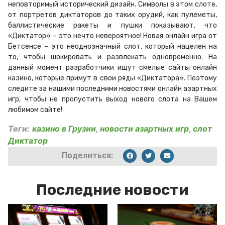
неповторимый исторический дизайн. Символы в этом слоте,
от портретов диктаторов до таких орудий, как пулеметы,
баллистические ракеты и пушки показывают, что
«Диктатор» – это нечто невероятное! Новая онлайн игра от
Бетсенсе – это неоднозначный слот, который нацелен на
то, чтобы шокировать и развлекать одновременно. На
данный момент разработчики ищут смелые сайты онлайн
казино, которые примут в свои ряды «Диктатора». Поэтому
следите за нашими последними новостями онлайн азартных
игр, чтобы не пропустить выход нового слота на Вашем
любимом сайте!
Теги:
казино в Грузии
,
новости азартных игр
,
слот
Диктатор
Поделиться:
Последние новости