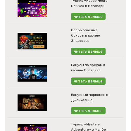
Турнир «Happy Hours
Deluxe» в Мегапари
читать дальше
Особо опасные
бонусы в казино
Эльдорадо
читать дальше
Бонусы по средам в
казино Слотозал
читать дальше
Бонусный червонец в
Джойказино
читать дальше
Турнир «Mystery
Adventure» в Мелбет