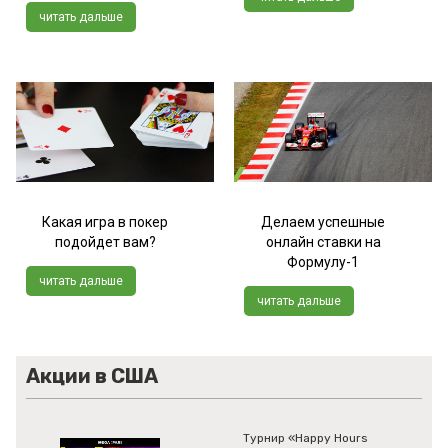
читать дальше
Какая игра в покер
Делаем успешные
подойдет вам?
онлайн ставки на
Формулу-1
читать дальше
читать дальше
Акции в США
Турнир «Happy Hours