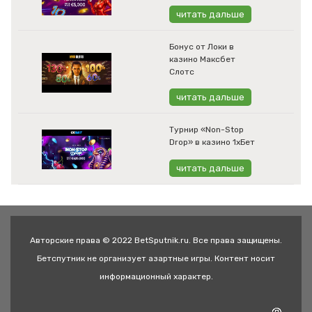
читать дальше
Бонус от Локи в
казино Максбет
Слотс
читать дальше
Турнир «Non-Stop
Drop» в казино 1хБет
читать дальше
Авторские права © 2022 BetSputnik.ru. Все права защищены.
Бетспутник не организует азартные игры. Контент носит
информационный характер.