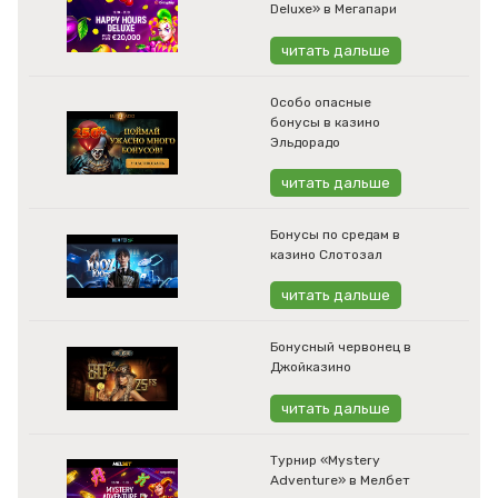
Deluxe» в Мегапари
читать дальше
Особо опасные
бонусы в казино
Эльдорадо
читать дальше
Бонусы по средам в
казино Слотозал
читать дальше
Бонусный червонец в
Джойказино
читать дальше
Турнир «Mystery
Adventure» в Мелбет