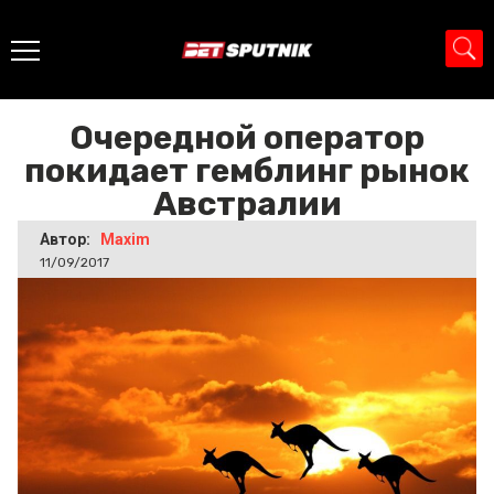
Главная
>
Новости
>
Очередной оператор покидает
гемблинг рынок Австралии
Очередной оператор
покидает гемблинг рынок
Австралии
Автор:
Maxim
11/09/2017