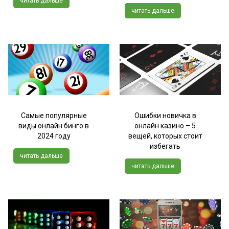
читать дальше
читать дальше
Самые популярные
Ошибки новичка в
виды онлайн бинго в
онлайн казино – 5
2024 году
вещей, которых стоит
избегать
читать дальше
читать дальше