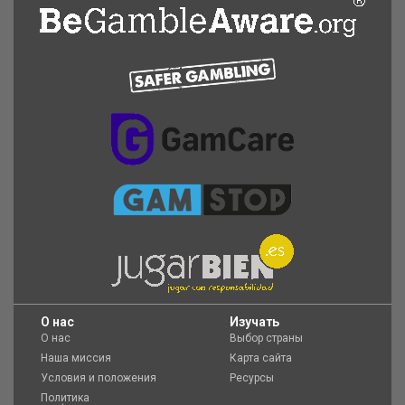
O нас
Изучать
О нас
Выбор страны
Наша миссия
Карта сайта
Условия и положения
Ресурсы
Политика