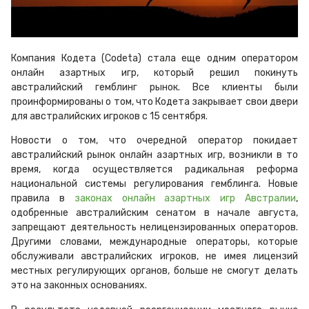
Компания Кодета (Codeta) стала еще одним оператором
онлайн азартных игр, который решил покинуть
австралийский гемблинг рынок. Все клиенты были
проинформированы о том, что Кодета закрывает свои двери
для австралийских игроков с 15 сентября.
Новости о том, что очередной оператор покидает
австралийский рынок онлайн азартных игр, возникли в то
время, когда осуществляется радикальная реформа
национальной системы регулирования гемблинга. Новые
правила в
законах онлайн азартных игр Австралии
,
одобренные австралийским сенатом в начале августа,
запрещают деятельность нелицензированных операторов.
Другими словами, международные операторы, которые
обслуживали австралийских игроков, не имея лицензий
местных регулирующих органов, больше не смогут делать
это на законных основаниях.