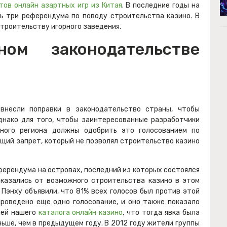
тов онлайн азартных игр из Китая
. В последние годы на
ь три референдума по поводу строительства казино. В
троительству игорного заведения.
ом законодательстве
внесли поправки в законодательство страны, чтобы
днако для того, чтобы заинтересованные разработчики
нного региона должны одобрить это голосованием по
щий запрет, который не позволял строительство казино
ферендума на островах, последний из которых состоялся
тказались от возможного строительства казино в этом
Пэнху объявили, что 81% всех голосов был против этой
проведено еще одно голосование, и оно также показало
лей нашего
каталога онлайн казино
, что тогда явка была
ьше, чем в предыдущем году. В 2012 году жители группы