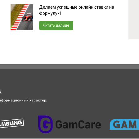
Делаем успешные онлайн ставки на
Формулу-1
читать дальше
.
информационный характер.