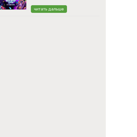
читать дальше