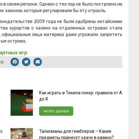
 в своем регионе. Однако с тех пор не было построено ни
их законов, которые регулировали бы эту отрасль.
конодательстве 2009 года не были одобрены китайскими
ства курортов с казино на отдаленных островах стала
А официальные лица материка даже угрожали запретить
ые острова.
артных игр
я:
Как играть в Текила покер: правила от А
до Я
читать дальше
 с
Талисманы для гемблеров – Какие
предметы принесут удачу в казино?