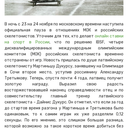
В ночь с 23 на 24 ноября по московскому времени наступила
официальная пауза в отношениях МОК и российских
скелетонистов. Уточним для тех, кто делает
онлайн ставки
на спорт в России
, что по решению IBSF, четыре
дисквалифицированных международным олимпийским
комитетом (МОК) российских скелетониста временно
отстранены от игр. Новость пришлась по душе латвийскому
скелетонисту Мартиньшу Дукурсу, занявшему на Олимпиаде
в Сочи второе место, уступив россиянину Александру
Третьякову. Теперь, спустя почти 4 года, латвиец получит
золотую награду. Выразил свою радость
восторжествовавшей наконец справедливости отец и по
совместительству главный тренер латвийского
скелетониста – Дайнис Дукурс. Он отметил, что если за год
до стартов время разгона у Мартиньша и Третьякова было
одинаковым, то к самим играм их уже разделяли 0,12
секунды. По его мнению, это слишком большая разница,
которой возможно за такое короткое время добиться без