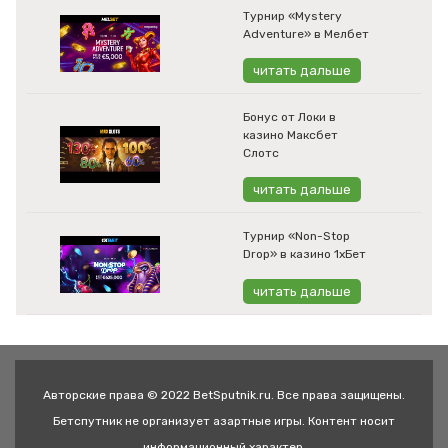
Турнир «Mystery
Adventure» в Мелбет
читать дальше
Бонус от Локи в
казино Максбет
Слотс
читать дальше
Турнир «Non-Stop
Drop» в казино 1хБет
читать дальше
Авторские права © 2022 BetSputnik.ru. Все права защищены.
Бетспутник не организует азартные игры. Контент носит
информационный характер.