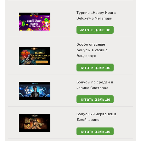
Турнир «Happy Hours
Deluxe» в Мегапари
читать дальше
Особо опасные
бонусы в казино
Эльдорадо
читать дальше
Бонусы по средам в
казино Слотозал
читать дальше
Бонусный червонец в
Джойказино
читать дальше