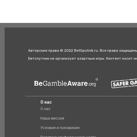
Авторские права © 2022 BetSputnik.ru. Все права защищены
Бетспутник не организует азартные игры. Контент носит 
O нас
О нас
Наша миссия
Условия и положения