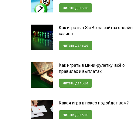
читать дальше
Как играть в Sic Bo на сайтах онлайн
казино
читать дальше
Как играть в мини-рулетку: всё о
правилах и выплатах
читать дальше
Какая игра в покер подойдет вам?
читать дальше