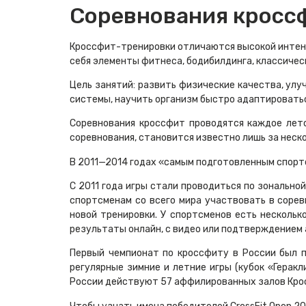
Соревнования кросс
Кроссфит-тренировки отличаются высокой интен
себя элементы фитнеса, бодибилдинга, классическ
Цель занятий: развить физические качества, ул
системы, научить организм быстро адаптироватьс
Соревнования кроссфит проводятся каждое лето
соревнования, становится известно лишь за неско
В 2011—2014 годах «самым подготовленным спорт
С 2011 года игры стали проводиться по зонально
спортсменам со всего мира участвовать в соре
новой тренировки. У спортсменов есть нескольк
результаты онлайн, с видео или подтверждением
Первый чемпионат по кроссфиту в России был п
регулярные зимние и летние игры (кубок «Геракл
России действуют 57 аффилированных залов Кро