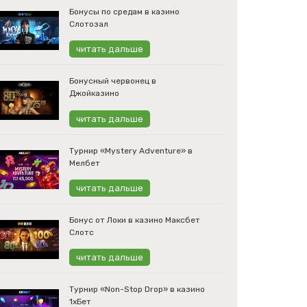
Бонусы по средам в казино
Слотозал
читать дальше
Бонусный червонец в
Джойказино
читать дальше
Турнир «Mystery Adventure» в
Мелбет
читать дальше
Бонус от Локи в казино Максбет
Слотс
читать дальше
Турнир «Non-Stop Drop» в казино
1хБет