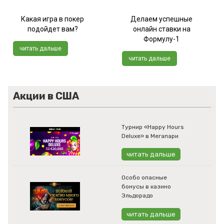
Какая игра в покер
Делаем успешные
подойдет вам?
онлайн ставки на
Формулу-1
читать дальше
читать дальше
Акции в США
Турнир «Happy Hours
Deluxe» в Мегапари
читать дальше
Особо опасные
бонусы в казино
Эльдорадо
читать дальше