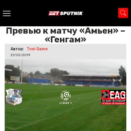
Главная
>
Новости
>
Превью к матчу «Амьен» – «Генгам»
Превью к матчу «Амьен» –
«Генгам»
Автор:
Toni Game
21/05/2019