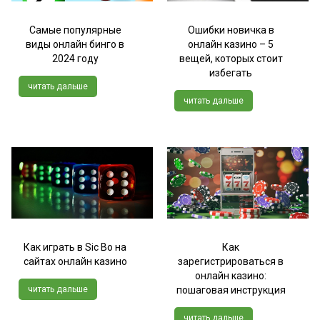
Самые популярные
Ошибки новичка в
виды онлайн бинго в
онлайн казино – 5
2024 году
вещей, которых стоит
избегать
читать дальше
читать дальше
Как играть в Sic Bo на
Как
сайтах онлайн казино
зарегистрироваться в
онлайн казино:
читать дальше
пошаговая инструкция
читать дальше