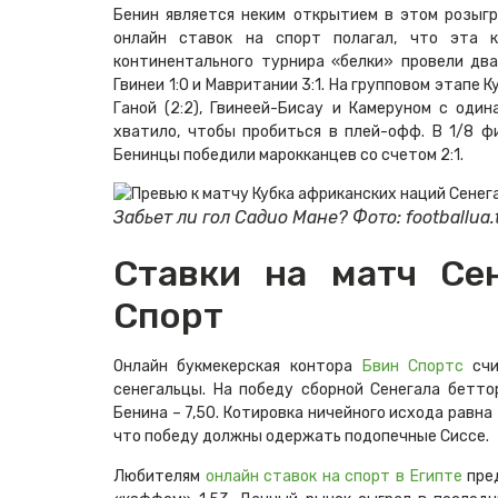
Бенин является неким открытием в этом розыг
онлайн ставок на спорт полагал, что эта 
континентального турнира «белки» провели дв
Гвинеи 1:0 и Мавритании 3:1. На групповом этапе
Ганой (2:2), Гвинеей-Бисау и Камеруном с оди
хватило, чтобы пробиться в плей-офф. В 1/8 
Бенинцы победили марокканцев со счетом 2:1.
Забьет ли гол Садио Мане? Фото: footballua.
Ставки на матч Се
Спорт
Онлайн букмекерская контора
Бвин Спортс
счи
сенегальцы. На победу сборной Сенегала бетто
Бенина – 7,50. Котировка ничейного исхода равн
что победу должны одержать подопечные Сиссе.
Любителям
онлайн ставок на спорт в Египте
пред