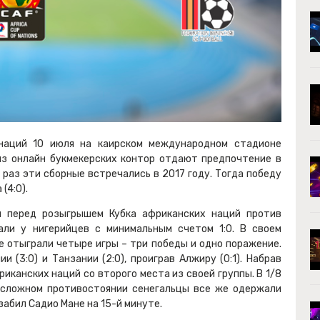
наций 10 июля на каирском международном стадионе
из онлайн букмекерских контор отдают предпочтение в
раз эти сборные встречались в 2017 году. Тогда победу
(4:0).
ч перед розыгрышем Кубка африканских наций против
али у нигерийцев с минимальным счетом 1:0. В своем
 отыграли четыре игры – три победы и одно поражение.
 (3:0) и Танзании (2:0), проиграв Алжиру (0:1). Набрав
иканских наций со второго места из своей группы. В 1/8
ь сложном противостоянии сенегальцы все же одержали
забил Садио Мане на 15-й минуте.