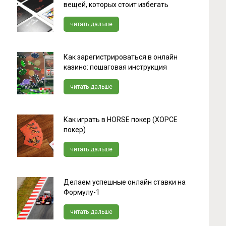
вещей, которых стоит избегать
читать дальше
Как зарегистрироваться в онлайн
казино: пошаговая инструкция
читать дальше
Как играть в HORSE покер (ХОРСЕ
покер)
читать дальше
Делаем успешные онлайн ставки на
Формулу-1
читать дальше