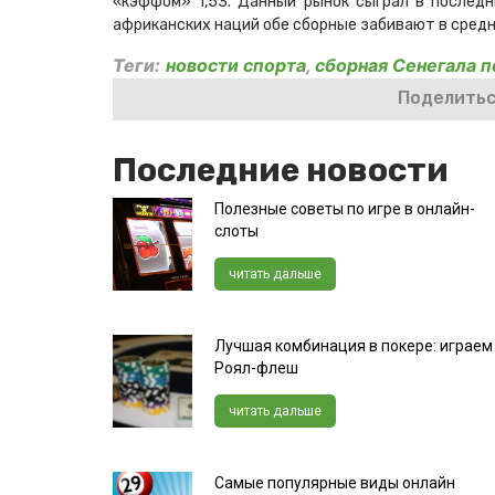
«кэффом» 1,53. Данный рынок сыграл в послед
африканских наций обе сборные забивают в средне
Теги:
новости спорта
,
сборная Сенегала п
Поделитьс
Последние новости
Полезные советы по игре в онлайн-
слоты
читать дальше
Лучшая комбинация в покере: играем
Роял-флеш
читать дальше
Самые популярные виды онлайн