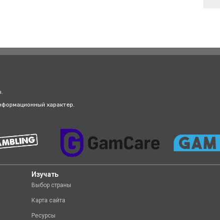
.
информационный характер.
Изучать
Выбор страны
Карта сайта
Ресурсы