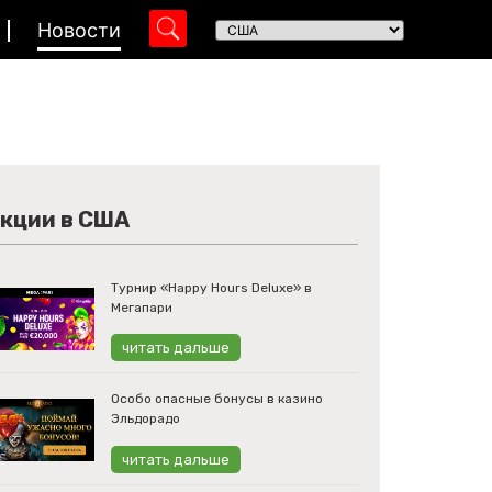
Новости
кции в США
Турнир «Happy Hours Deluxe» в
Мегапари
читать дальше
Особо опасные бонусы в казино
Эльдорадо
читать дальше