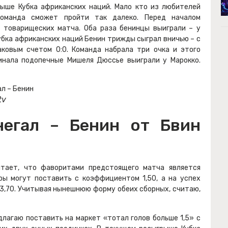
рыше Кубка африканских наций. Мало кто из любителей
команда сможет пройти так далеко. Перед началом
а товарищеских матча. Оба раза бенинцы выиграли – у
 Кубка африканских наций Бенин трижды сыграл вничью – с
наковым счетом 0:0. Команда набрала три очка и этого
финала подопечные Мишеля Дюссье выиграли у Марокко.
tv
негал – Бенин от Бвин
тает, что фаворитами предстоящего матча является
ры могут поставить с коэффициентом 1,50, а на успех
а 3,70. Учитывая нынешнюю форму обеих сборных, считаю,
лагаю поставить на маркет «тотал голов больше 1,5» с