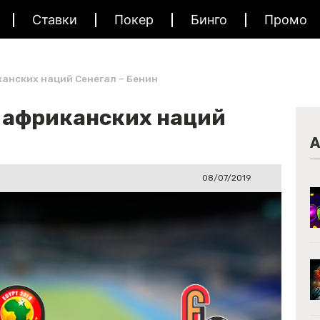
Ставки
Покер
Бинго
Промо
канских наций Сенегал – Бенин
а африканских наций
А
08/07/2019