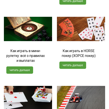
читать дальше
Как играть в мини-
Как играть в HORSE
рулетку: всё о правилах
покер (ХОРСЕ покер)
и выплатах
читать дальше
читать дальше