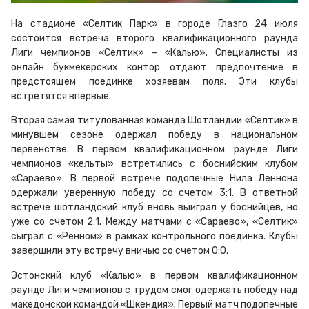
На стадионе «Селтик Парк» в городе Глазго 24 июля
состоится встреча второго квалификационного раунда
Лиги чемпионов «Селтик» – «Калью». Специалисты из
онлайн букмекерских контор отдают предпочтение в
предстоящем поединке хозяевам поля. Эти клубы
встретятся впервые.
Вторая самая титулованная команда Шотландии «Селтик» в
минувшем сезоне одержал победу в национальном
первенстве. В первом квалификационном раунде Лиги
чемпионов «кельты» встретились с боснийским клубом
«Сараево». В первой встрече подопечные Нила Леннона
одержали уверенную победу со счетом 3:1. В ответной
встрече шотландский клуб вновь выиграл у боснийцев, но
уже со счетом 2:1. Между матчами с «Сараево», «Селтик»
сыграл с «Ренном» в рамках контрольного поединка. Клубы
завершили эту встречу вничью со счетом 0:0.
Эстонский клуб «Калью» в первом квалификационном
раунде Лиги чемпионов с трудом смог одержать победу над
македонской командой «Шкендия». Первый матч подопечные