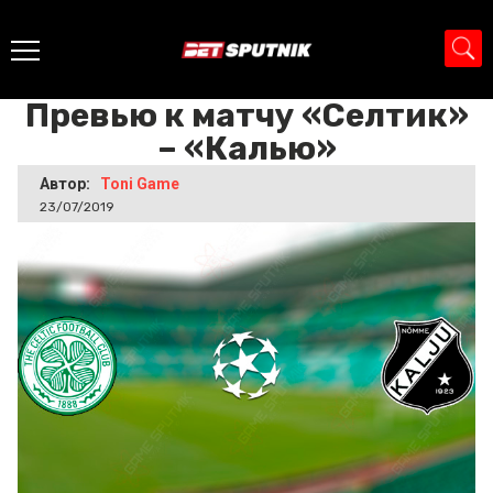
Главная
>
Новости
>
Превью к матчу «Селтик» – «Калью»
Превью к матчу «Селтик»
– «Калью»
Автор:
Toni Game
23/07/2019