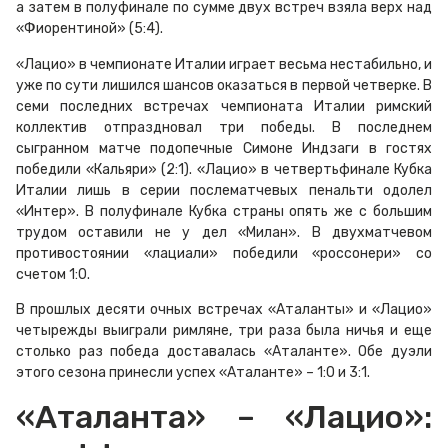
а затем в полуфинале по сумме двух встреч взяла верх над
«Фиорентиной» (5:4).
«Лацио» в чемпионате Италии играет весьма нестабильно, и
уже по сути лишился шансов оказаться в первой четверке. В
семи последних встречах чемпионата Италии римский
коллектив отпраздновал три победы. В последнем
сыгранном матче подопечные Симоне Индзаги в гостях
победили «Кальяри» (2:1). «Лацио» в четвертьфинале Кубка
Италии лишь в серии послематчевых пенальти одолел
«Интер». В полуфинале Кубка страны опять же с большим
трудом оставили не у дел «Милан». В двухматчевом
противостоянии «лациали» победили «россонери» со
счетом 1:0.
В прошлых десяти очных встречах «Аталанты» и «Лацио»
четырежды выиграли римляне, три раза была ничья и еще
столько раз победа доставалась «Аталанте». Обе дуэли
этого сезона принесли успех «Аталанте» – 1:0 и 3:1.
«Аталанта» – «Лацио»: