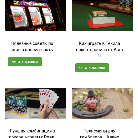
Полезные советы по
Как играть в Текила
игре в онлайн-слоты
покер: правила от А до
Я
читать дальше
читать дальше
Лучшая комбинация в
Талисманы для
покере: играем с Роял-
гемблеров – Какие