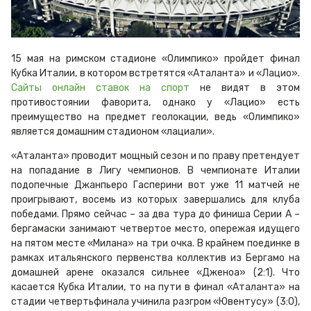
15 мая на римском стадионе «Олимпико» пройдет финал
Кубка Италии, в котором встретятся «Аталанта» и «Лацио».
Сайты онлайн ставок на спорт
не видят в этом
противостоянии фаворита, однако у «Лацио» есть
преимущество на предмет геолокации, ведь «Олимпико»
является домашним стадионом «лациали».
«Аталанта» проводит мощный сезон и по праву претендует
на попадание в Лигу чемпионов. В чемпионате Италии
подопечные Джанпьеро Гасперини вот уже 11 матчей не
проигрывают, восемь из которых завершались для клуба
победами. Прямо сейчас – за два тура до финиша Серии А –
бергамаски занимают четвертое место, опережая идущего
на пятом месте «Милана» на три очка. В крайнем поединке в
рамках итальянского первенства коллектив из Бергамо на
домашней арене оказался сильнее «Дженоа» (2:1). Что
касается Кубка Италии, то на пути в финал «Аталанта» на
стадии четвертьфинала учинила разгром «Ювентусу» (3:0),