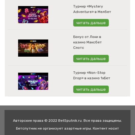
Турнир «Mystery
Adventure» в Мелбет
читать дальше
Бонус от Локи в
казино Максбет
Слотс
читать дальше
Турнир «Non-Stop
Drop» в казино 1хБет
читать дальше
Авторские права © 2022 BetSputnik.ru. Все права защищены.
Бетспутник не организует азартные игры. Контент носит