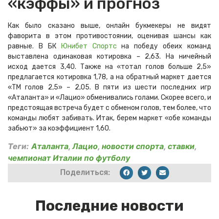
«кэффы» и прогноз
Как было сказано выше, онлайн букмекеры не видят
фаворита в этом противостоянии, оценивая шансы как
равные. В БК
Юнибет Спортс
на победу обеих команд
выставлена одинаковая котировка – 2,63. На ничейный
исход дается 3,40. Также на «тотал голов больше 2,5»
предлагается котировка 1,78, а на обратный маркет дается
«ТМ голов 2,5» – 2,05. В пяти из шести последних игр
«Аталанта» и «Лацио» обменивались голами. Скорее всего, и
предстоящая встреча будет с обменом голов, тем более, что
команды любят забивать. Итак, берем маркет «обе команды
забьют» за коэффициент 1,60.
Теги:
Аталанта
,
Лацио
,
новости спорта
,
ставки
,
чемпионат Италии по футболу
Поделиться:
Последние новости