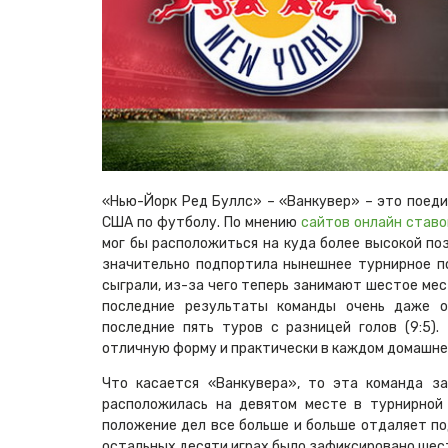
«Нью-Йорк Ред Буллс» – «Ванкувер» – это поеди
США по футболу. По мнению
сайтов онлайн ставо
мог бы расположиться на куда более высокой по
значительно подпортила нынешнее турнирное п
сыграли, из-за чего теперь занимают шестое ме
последние результаты команды очень даже о
последние пять туров с разницей голов (9:5)
отличную форму и практически в каждом домашне
Что касается «Ванкувера», то эта команда з
расположилась на девятом месте в турнирной 
положение дел все больше и больше отдаляет п
остальных десяти играх было зафиксировано шест