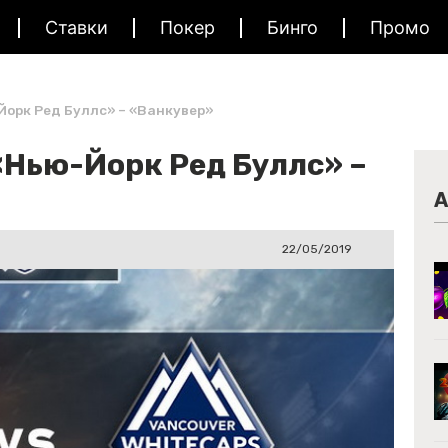
Ставки
Покер
Бинго
Промо
Йорк Ред Буллс» – «Ванкувер»
«Нью-Йорк Ред Буллс» –
А
22/05/2019