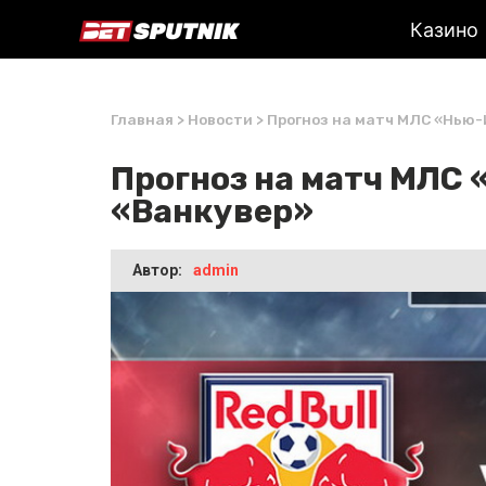
Казино
Главная
>
Новости
>
Прогноз на матч МЛС «Нью-
Прогноз на матч МЛС 
«Ванкувер»
Автор:
admin