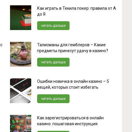
Как играть в Текила покер: правила от А
до Я
читать дальше
 с
Талисманы для гемблеров – Какие
предметы принесут удачу в казино?
читать дальше
Ошибки новичка в онлайн казино – 5
вещей, которых стоит избегать
читать дальше
Как зарегистрироваться в онлайн
казино: пошаговая инструкция