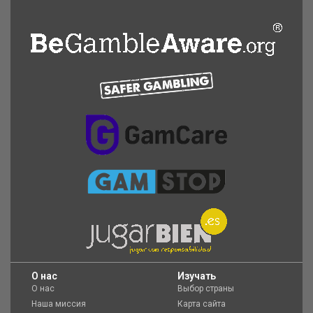
O нас
Изучать
О нас
Выбор страны
Наша миссия
Карта сайта