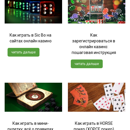
Как играть в Sic Bo на
Как
сайтах онлайн казино
зарегистрироваться в
онлайн казино:
читать дальше
пошаговая инструкция
читать дальше
Как играть в мини-
Как играть в HORSE
рулетку: всё о правилах
покер (ХОРСЕ покер)