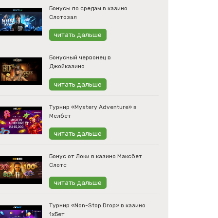
Бонусы по средам в казино
Слотозал
читать дальше
Бонусный червонец в
Джойказино
читать дальше
Турнир «Mystery Adventure» в
Мелбет
читать дальше
Бонус от Локи в казино Максбет
Слотс
читать дальше
Турнир «Non-Stop Drop» в казино
1хБет