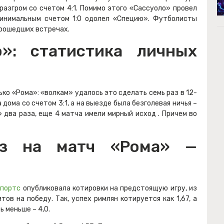
азгром со счетом 4:1. Помимо этого «Сассуоло» провел
минимальным счетом 1:0 одолел «Специю». Футболисты
прошедших встречах.
»: статистика личных
ко «Рома»: «волкам» удалось это сделать семь раз в 12-
дома со счетом 3:1, а на выезде была безголевая ничья –
 два раза, еще 4 матча имели мирный исход . Причем во
оз на матч «Рома» —
Спортс
опубликовала котировки на предстоящую игру, из
ов на победу. Так, успех римлян котируется как 1,67, а
ь меньше – 4,0.