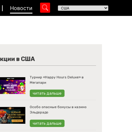
Новости
кции в США
Турнир «Happy Hours Deluxe» в
Мегапари
читать дальше
Особо опасные бонусы в казино
Эльдорадо
читать дальше