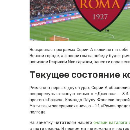
Воскресная программа Серии А включает в себя
Вечном городе, а фаворитом на победу будет рим
новичком Генрихом Мхитаряном, нанести поражен
Текущее состояние к
Римляне в первых двух турах Серии А обзавелис
сверхрезультативную ничью с «Дженоа» – 3:3.
против «Лацио». Команда Паулу Фонсеки первой
Матч так и завершился вничью – 1:1. «Рома» прод
полгода.
На заметку читателям нашего
онлайн каталога 
старте сезона. В первом матче команда в гостях