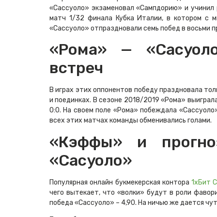
«Сассуоло» экзаменовал «Сампдорию» и учинил р
матч 1/32 финала Кубка Италии, в котором с 
«Сассуоло» отпраздновали семь побед в восьми 
«Рома» — «Сасуоло
встреч
В играх этих оппонентов победу праздновала толь
и поединках. В сезоне 2018/2019 «Рома» выиграла 
0:0. На своем поле «Рома» побеждала «Сассуоло»
всех этих матчах команды обменивались голами.
«Кэффы» и прогн
«Сасуоло»
Популярная онлайн букмекерская контора
1хБит 
чего вытекает, что «волки» будут в роли фаворит
победа «Сассуоло» – 4,90. На ничью же дается чут