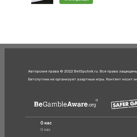
Авторские права © 2022 BetSputnik.ru. Все права защищены
Бетспутник не организует азартные игры. Контент носит 
O нас
О нас