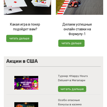
Какая игра в покер
Делаем успешные
подойдет вам?
онлайн ставки на
Формулу-1
читать дальше
читать дальше
Акции в США
Турнир «Happy Hours
Deluxe» в Мегапари
читать дальше
Особо опасные
бонусы в казино