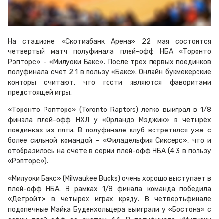
На стадионе «Скотиабанк Арена» 22 мая состоится
четвертый матч полуфинала плей-офф НБА «Торонто
Рэпторс» – «Милуоки Бакс». После трех первых поединков
полуфинала счет 2:1 в пользу «Бакс». Онлайн букмекерские
конторы считают, что гости являются фаворитами
предстоящей игры.
«Торонто Рэпторс» (Toronto Raptors) легко выиграл в 1/8
финала плей-офф НХЛ у «Орландо Мэджик» в четырёх
поединках из пяти. В полуфинале клуб встретился уже с
более сильной командой – «Филадельфия Сиксерс», что и
отобразилось на счете в серии плей-офф НБА (4:3 в пользу
«Рэпторс»).
«Милуоки Бакс» (Milwaukee Bucks) очень хорошо выступает в
плей-офф НБА. В рамках 1/8 финала команда победила
«Детройт» в четырех играх кряду. В четвертьфинале
подопечные Майка Буденхольцера выиграли у «Бостона» с