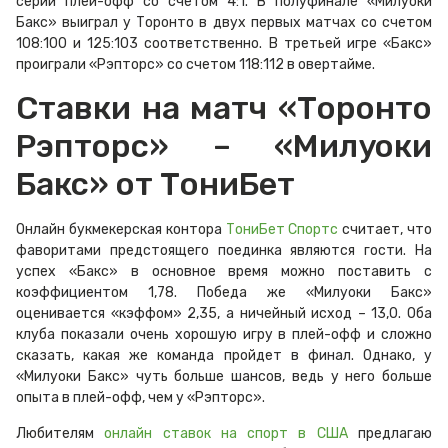
серии плей-офф со счетом 4:1. В полуфинале «Милуоки
Бакс» выиграл у Торонто в двух первых матчах со счетом
108:100 и 125:103 соответственно. В третьей игре «Бакс»
проиграли «Рэпторс» со счетом 118:112 в овертайме.
Ставки на матч «Торонто
Рэпторс» – «Милуоки
Бакс» от ТониБет
Онлайн букмекерская контора
ТониБет Спортс
считает, что
фаворитами предстоящего поединка являются гости. На
успех «Бакс» в основное время можно поставить с
коэффициентом 1,78. Победа же «Милуоки Бакс»
оценивается «кэффом» 2,35, а ничейный исход – 13,0. Оба
клуба показали очень хорошую игру в плей-офф и сложно
сказать, какая же команда пройдет в финал. Однако, у
«Милуоки Бакс» чуть больше шансов, ведь у него больше
опыта в плей-офф, чем у «Рэпторс».
Любителям
онлайн ставок на спорт в США
предлагаю