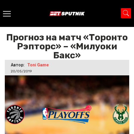
Главная
>
Новости
>
Прогноз на матч «Торонто Рэпторс»
– «Милуоки Бакс»
Прогноз на матч «Торонто
Рэпторс» – «Милуоки
Бакс»
Автор:
Toni Game
20/05/2019