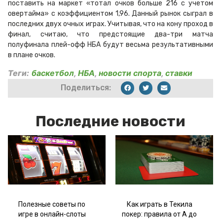
поставить на маркет «тотал очков больше 216 с учетом
овертайма» с коэффициентом 1,96. Данный рынок сыграл в
последних двух очных играх. Учитывая, что на кону проход в
финал, считаю, что предстоящие два-три матча
полуфинала плей-офф НБА будут весьма результативными
в плане очков.
Теги:
баскетбол
,
НБА
,
новости спорта
,
ставки
Поделиться:
Последние новости
Полезные советы по
Как играть в Текила
игре в онлайн-слоты
покер: правила от А до