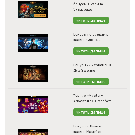
бонусы в казино
Эльдорадо
читать дальше
Бонусы по средам в
казино Слотозал
читать дальше
Бонусный червонец в
Джойказино
читать дальше
Турнир «Mystery
Adventure» в Мелбет
читать дальше
Бонус от Локи в
казино Максбет