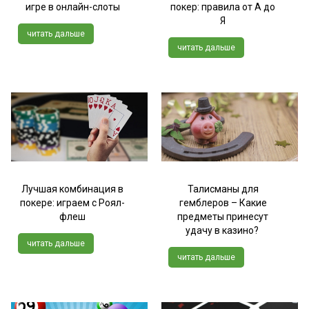
игре в онлайн-слоты
покер: правила от А до
Я
читать дальше
читать дальше
Лучшая комбинация в
Талисманы для
покере: играем с Роял-
гемблеров – Какие
флеш
предметы принесут
удачу в казино?
читать дальше
читать дальше