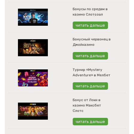
Бонусы по средам в
казино Слотозал
читать дальше
Бонусный червонец в
Джойказино
читать дальше
Турнир «Mystery
Adventure» в Мелбет
читать дальше
Бонус от Локи в
казино Максбет
Слотс
читать дальше