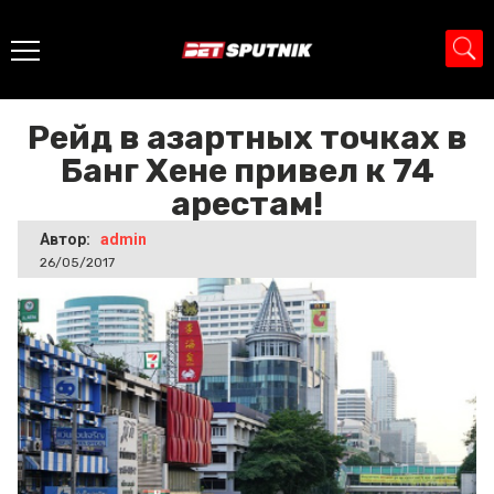
Главная
>
Новости
>
Рейд в азартных точках в Банг Хене
привел к 74 арестам!
Рейд в азартных точках в
Банг Хене привел к 74
арестам!
Автор:
admin
26/05/2017