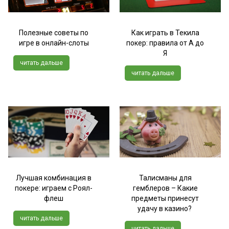
Полезные советы по
Как играть в Текила
игре в онлайн-слоты
покер: правила от А до
Я
читать дальше
читать дальше
Лучшая комбинация в
Талисманы для
покере: играем с Роял-
гемблеров – Какие
флеш
предметы принесут
удачу в казино?
читать дальше
читать дальше