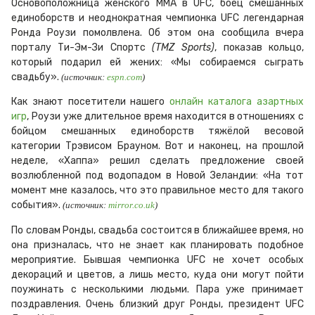
Основоположница женского ММА в UFC, боец смешанных
единоборств и неоднократная чемпионка UFC легендарная
Ронда Роузи помолвлена. Об этом она сообщила вчера
порталу Ти-Эм-Зи Спортс
(TMZ Sports)
, показав кольцо,
который подарил ей жених: «Мы собираемся сыграть
свадьбу».
(источник:
espn.com
)
Как знают посетители нашего
онлайн каталога азартных
игр
, Роузи уже длительное время находится в отношениях с
бойцом смешанных единоборств тяжёлой весовой
категории Трэвисом Брауном. Вот и наконец, на прошлой
неделе, «Хаппа» решил сделать предложение своей
возлюбленной под водопадом в Новой Зеландии: «На тот
момент мне казалось, что это правильное место для такого
события».
(источник:
mirror.co.uk
)
По словам Ронды, свадьба состоится в ближайшее время, но
она призналась, что не знает как планировать подобное
мероприятие. Бывшая чемпионка UFC не хочет особых
декораций и цветов, а лишь место, куда они могут пойти
поужинать с несколькими людьми. Пара уже принимает
поздравления. Очень близкий друг Ронды, президент UFC