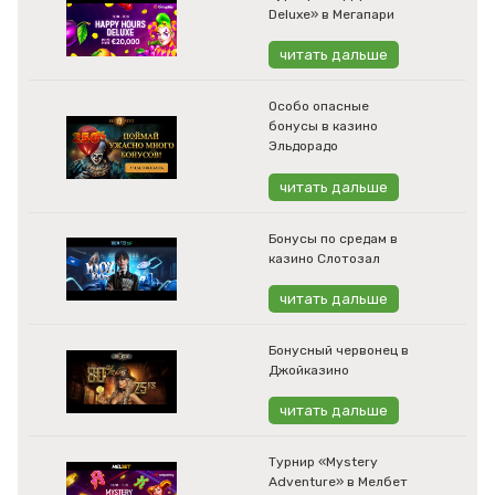
Deluxe» в Мегапари
читать дальше
Особо опасные
бонусы в казино
Эльдорадо
читать дальше
Бонусы по средам в
казино Слотозал
читать дальше
Бонусный червонец в
Джойказино
читать дальше
Турнир «Mystery
Adventure» в Мелбет