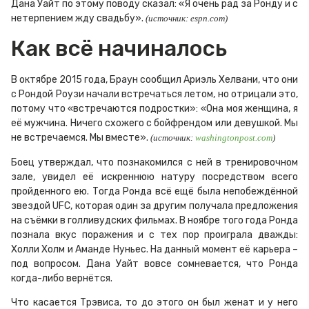
Дана Уайт по этому поводу сказал: «Я очень рад за Ронду и с
нетерпением жду свадьбу».
(источник: espn.com)
Как всё начиналось
В октябре 2015 года, Браун сообщил Ариэль Хелвани, что они
с Рондой Роузи начали встречаться летом, но отрицали это,
потому что «встречаются подростки»: «Она моя женщина, я
её мужчина. Ничего схожего с бойфрендом или девушкой. Мы
не встречаемся. Мы вместе».
(источник:
washingtonpost.com
)
Боец утверждал, что познакомился с ней в тренировочном
зале, увидел её искреннюю натуру посредством всего
пройденного ею. Тогда Ронда всё ещё была непобеждённой
звездой UFC, которая один за другим получала предложения
на съёмки в голливудских фильмах. В ноябре того года Ронда
познала вкус поражения и с тех пор проиграла дважды:
Холли Холм и Аманде Нуньес. На данный момент её карьера –
под вопросом. Дана Уайт вовсе сомневается, что Ронда
когда-либо вернётся.
Что касается Трэвиса, то до этого он был женат и у него