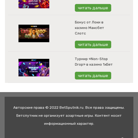
читать дальше
Бонус от Локи в
казино Максбет
Слотс
читать дальше
Турнир «Non-Stop
Drop» в казино 1хБет
читать дальше
Авторские права © 2022 BetSputnik.ru. Все права защищены.
Бетспутник не организует азартные игры. Контент носит
информационный характер.