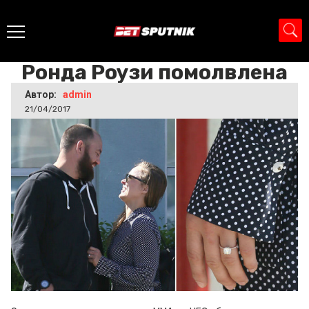
Главная
>
Новости
>
Ронда Роузи помолвлена
Ронда Роузи помолвлена
Автор:
admin
21/04/2017