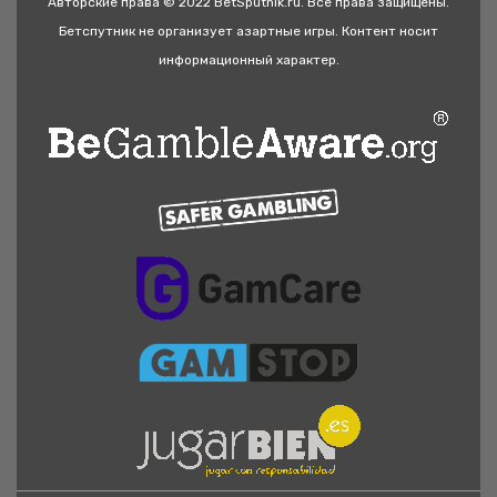
Авторские права © 2022 BetSputnik.ru. Все права защищены.
Бетспутник не организует азартные игры. Контент носит
информационный характер.