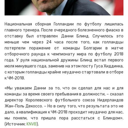
Национальная сборная Голландии по футболу лишилась
главного тренера. После очередного болезненного фиаско в
отставку был отправлен Данни Блинд. Случилось это
меньше чем через 24 часа после того, как голландцы
потерпели поражение от команды Болгарии в матче
отборочного раунда к чемпионату мира по футболу 2018
года. У руля национальной дружины Блинд встал первого
июля минувшего года, заменив на этом посту Гуса Хиддинка,
с которым голландцы крайне неудачно стартовали в отборе
к ЧМ-2018.
«Мы уважаем Данни за то, что он сделал для нас и для
команды за время своего пребывания в должности, – сказал
директор Королевского футбольного союза Нидерландов
Жан-Поль Декоссо. – Но в силу того, что результата это не
дало, а квалификация к ЧМ-2018 проходит неудачно для нас,
мы поняли, что пришла пора расстаться с Блиндом».
(Источник:
KNVB
).