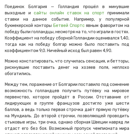
Поединок Болгария — Голландия прошёл в минувшие
выходные и
сайты онлайн ставок на спорт
принимали
ставки на данное событие. Например, у популярной
букмекерской конторы
Бетвей Спортс
явным фаворитом на
победу были голландцы, несмотря на то, что играли в гостях.
Коэффициент на победу сборной Голландии оценивался 1,40,
тогда как на победу болгар можно было поставить под
коэффициентом 9,0. Ничейный исход был равен 4,90.
Можно констатировать, что случилась сенсация, и бетторы,
рискнувшие поставить денег на хозяев поля, неплохо
обогатились.
Между тем, поражение от Болгарии поставило под сомнение
возможность голландцев получить путёвку на мировое
первенство, которое пройдёт в России. Отставание от
лидирующих в группе французов достигло уже шести
баллов, а ведь только первая строчка даёт прямую путёвку
на Мундиаль. До второй строчки, позволяющей проводить
стыковые игры, три очка, однако сборная Швеции навряд ли
отдаст его без боя. Возможный пропуск чемпионата мира