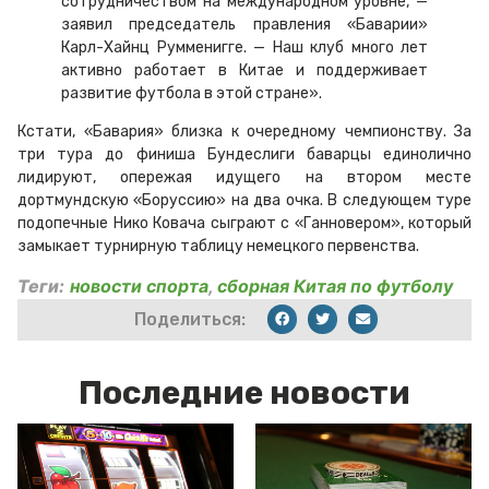
сотрудничеством на международном уровне, —
заявил председатель правления «Баварии»
Карл-Хайнц Румменигге. — Наш клуб много лет
активно работает в Китае и поддерживает
развитие футбола в этой стране».
Кстати, «Бавария» близка к очередному чемпионству. За
три тура до финиша Бундеслиги баварцы единолично
лидируют, опережая идущего на втором месте
дортмундскую «Боруссию» на два очка. В следующем туре
подопечные Нико Ковача сыграют с «Ганновером», который
замыкает турнирную таблицу немецкого первенства.
Теги:
новости спорта
,
сборная Китая по футболу
Поделиться:
Последние новости