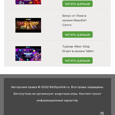
читать дальше
Бонус от Локи в
казино Максбет
Слотс
читать дальше
Турнир «Non-Stop
Drop» в казино 1хБет
читать дальше
Авторские права © 2022 BetSputnik.ru. Все права защищены.
Бетспутник не организует азартные игры. Контент носит
информационный характер.