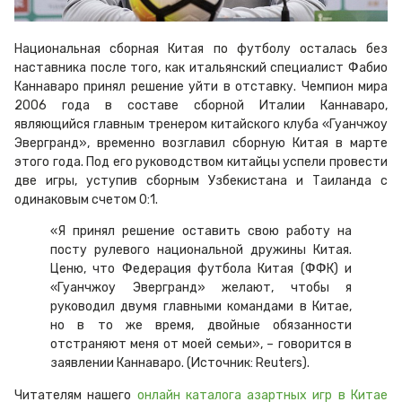
Национальная сборная Китая по футболу осталась без
наставника после того, как итальянский специалист Фабио
Каннаваро принял решение уйти в отставку. Чемпион мира
2006 года в составе сборной Италии Каннаваро,
являющийся главным тренером китайского клуба «Гуанчжоу
Эвергранд», временно возглавил сборную Китая в марте
этого года. Под его руководством китайцы успели провести
две игры, уступив сборным Узбекистана и Таиланда с
одинаковым счетом 0:1.
«Я принял решение оставить свою работу на
посту рулевого национальной дружины Китая.
Ценю, что Федерация футбола Китая (ФФК) и
«Гуанчжоу Эвергранд» желают, чтобы я
руководил двумя главными командами в Китае,
но в то же время, двойные обязанности
отстраняют меня от моей семьи», – говорится в
заявлении Каннаваро. (Источник: Reuters).
Читателям нашего
онлайн каталога азартных игр в Китае