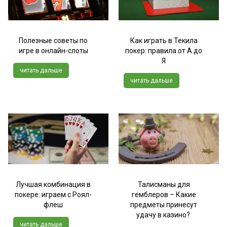
Полезные советы по
Как играть в Текила
игре в онлайн-слоты
покер: правила от А до
Я
читать дальше
читать дальше
Лучшая комбинация в
Талисманы для
покере: играем с Роял-
гемблеров – Какие
флеш
предметы принесут
удачу в казино?
читать дальше