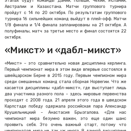
этапах будут команды Дании, Польши, Чехии, Испании,
Австралии и Казахстана. Матчи группового турнира
пройдут с 14 по 20 октября. По результатам группового
турнира 16 сильнейших команд выйдут в плей-офф. Матчи
1/8 финала и 1/4 финала запланированы на 21 октября. А
полуфиналы, матч за третье место и финал состоятся 22
октября.
«Микст» и «дабл-микст»
«Микст» – это сравнительно новая дисциплина керлинга.
Первый чемпионат мира в этом виде впервые состоялся в
швейцарском Берне в 2015 году. Первым чемпионом мира
среди смешанных команд стала сборная Норвегии. Что же
касается дисциплины «дабл-микст», где выступает лишь
два участника разного пола – здесь мировые первенства
проходят с 2008 года. 21 апреля этого года в шведском
Карлстаде победу одержала российская пара Александр
Крушельницкий – Анастасия Брызгалова. «Для нас
чемпионат мира безумно важен, это еще один шанс
проявить себя. Это очень важный старт, потому что
чемпионатов мира не так уж много. В данной дисциплине