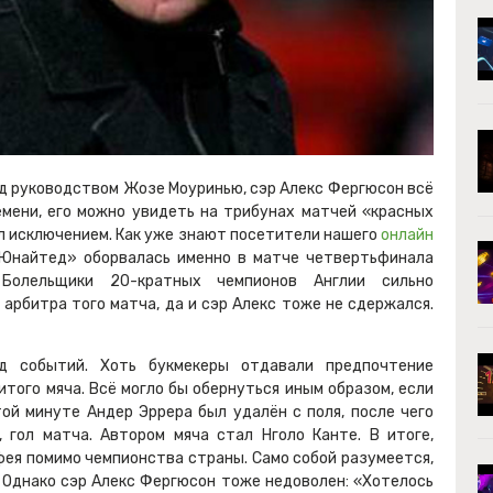
од руководством Жозе Моуринью, сэр Алекс Фергюсон всё
емени, его можно увидеть на трибунах матчей «красных
л исключением. Как уже знают посетители нашего
онлайн
«Юнайтед» оборвалась именно в матче четвертьфинала
 Болельщики 20-кратных чемпионов Англии сильно
 арбитра того матча, да и сэр Алекс тоже не сдержался.
д событий. Хоть букмекеры отдавали предпочтение
итого мяча. Всё могло бы обернуться иным образом, если
ой минуте Андер Эррера был удалён с поля, после чего
 гол матча. Автором мяча стал Нголо Канте. В итоге,
ея помимо чемпионства страны. Само собой разумеется,
 Однако сэр Алекс Фергюсон тоже недоволен: «Хотелось