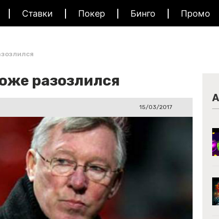
Ставки
Покер
Бинго
Промо
азозлился
тоже разозлился
А
15/03/2017