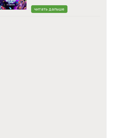
читать дальше