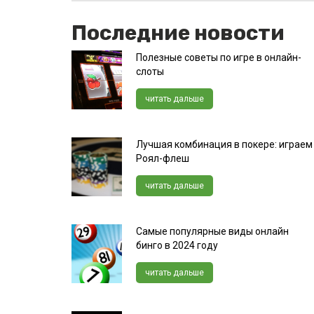
Последние новости
Полезные советы по игре в онлайн-
слоты
читать дальше
Лучшая комбинация в покере: играем
Роял-флеш
читать дальше
Самые популярные виды онлайн
бинго в 2024 году
читать дальше