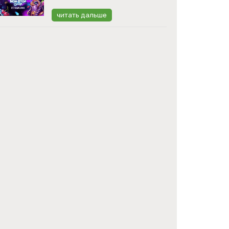
читать дальше