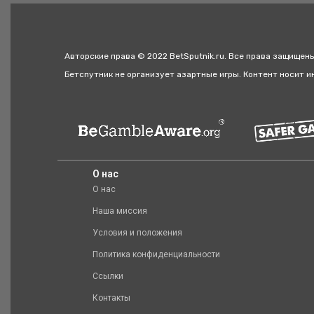
Авторские права © 2022 BetSputnik.ru. Все права защищены
Бетспутник не организует азартные игры. Контент носит 
O нас
О нас
Наша миссия
Условия и положения
Политика конфиденциальности
Ссылки
Контакты