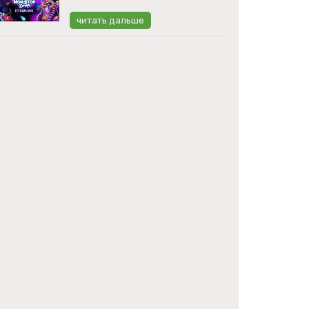
читать дальше