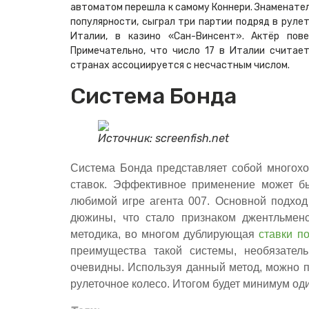
автоматом перешла к самому Коннери. Знаменатель
популярности, сыграл три партии подряд в рулет
Италии, в казино «Сан-Винсент». Актёр пов
Примечательно, что число 17 в Италии считает
странах ассоциируется с несчастным числом.
Система Бонда
Источник: screenfish.net
Система Бонда представляет собой многохо
ставок. Эффективное применение может бы
любимой игре агента 007.
О
сновной подхо
дюжины, что стало признаком джентльменс
методика, во многом дублирующая
ставки п
преимущества такой системы,
необязатель
очевидны.
Используя данный метод
, можно
рулеточное колесо. Итогом будет минимум од