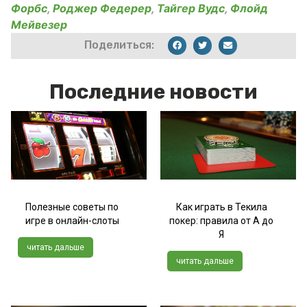
Форбс
,
Роджер Федерер
,
Тайгер Вудс
,
Флойд
Мейвезер
Поделиться:
Последние новости
Полезные советы по
Как играть в Текила
игре в онлайн-слоты
покер: правила от А до
Я
читать дальше
читать дальше