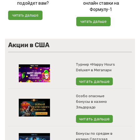
подойдет вам?
онлайн ставки на
Формулу-1
читать дальше
читать дальше
Акции в США
Турнир «Happy Hours
Deluxe» в Мегапари
читать дальше
Особо опасные
бонусы в казино
Эльдорадо
читать дальше
Бонусы по средам в
казино Слотозал