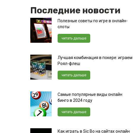
Последние новости
Полезные советы по игре в онлайн-
слоты
читать дальше
Лучшая комбинация в покере: играем
Роял-флеш
читать дальше
Самые популярные виды онлайн
бинго в 2024 году
читать дальше
Как играть в Sic Bo на сайтах онлайн