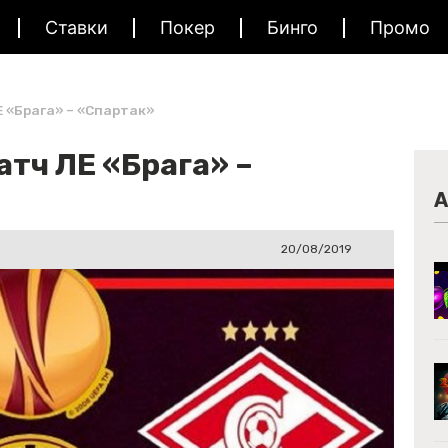
Ставки
Покер
Бинго
Промо
Е «Брага» – «Спартак»
атч ЛЕ «Брага» –
А
20/08/2019