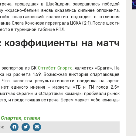
треча, прошедшая в Швейцарии, завершилась победой
ву «красно-белые» вновь оказались сильнее оппонента,
агой» спартаковский коллектив подходит в отличном
анда Олега Кононова переиграла ЦСКА (2:1). После шести
место в турнирной таблице РПЛ.
: коэффициенты на матч
ю экспертов из БК
Оптибет Спортс
, является «Брага». На
ка из расчета 1,69. Возможная виктория спартаковцев
. Что касается результативности поединка на арене
 нет единого мнения – маркеты «ТБ и ТМ голов 2,5»
х матчах «Браги» и «Спартака» команды пробивали рынок
его, и предстоящая встреча. Берем маркет «обе команды
,
Спартак
,
ставки
я: