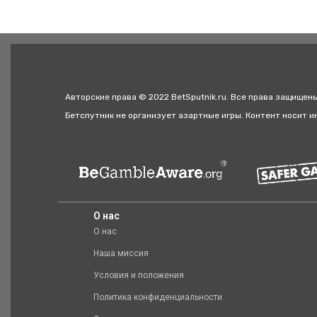
Авторские права © 2022 BetSputnik.ru. Все права защищены
Бетспутник не организует азартные игры. Контент носит 
O нас
О нас
Наша миссия
Условия и положения
Политика конфиденциальности