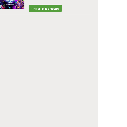
читать дальше