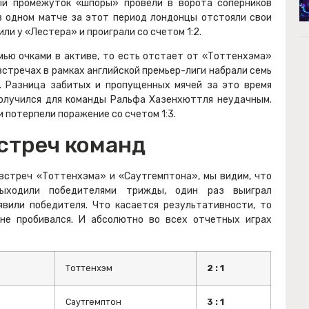
ый промежуток «шпоры» провели в ворота соперников
 в одном матче за этот период лондонцы отстояли свои
ли у «Лестера» и проиграли со счетом 1:2.
мью очками в активе, то есть отстает от «Тоттенхэма»
встречах в рамках английской премьер-лиги набрали семь
й. Разница забитых и пропущенных мячей за это время
 получился для команды Ральфа Хазенхюттля неудачным.
 потерпели поражение со счетом 1:3.
стреч команд
встреч «Тоттенхэма» и «Саутгемптона», мы видим, что
ыходили победителями трижды, один раз выиграл
вили победителя. Что касается результативности, то
 не пробивался. И абсолютно во всех отчетных играх
Тоттенхэм
2 : 1
Саутгемптон
3 : 1