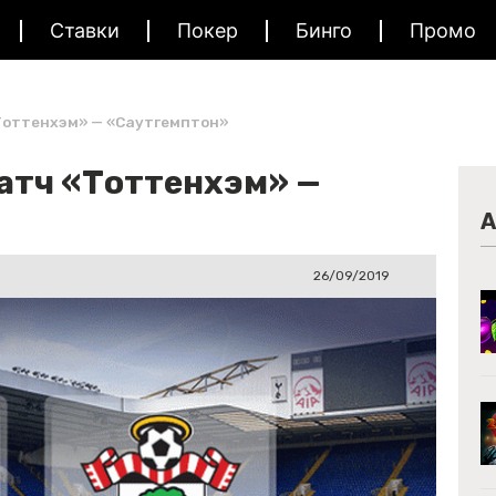
Ставки
Покер
Бинго
Промо
«Тоттенхэм» — «Саутгемптон»
матч «Тоттенхэм» —
А
26/09/2019