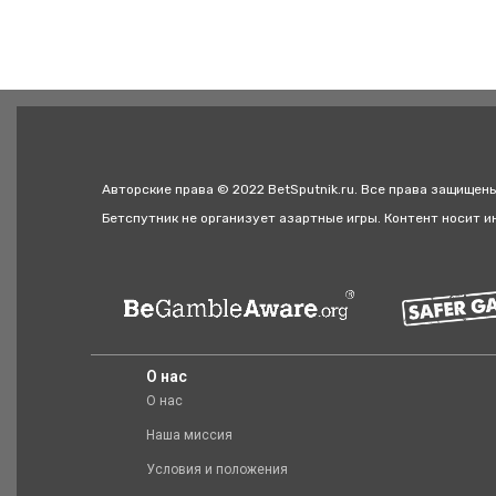
Авторские права © 2022 BetSputnik.ru. Все права защищены
Бетспутник не организует азартные игры. Контент носит 
O нас
О нас
Наша миссия
Условия и положения