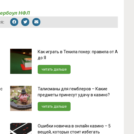
ербоул НФЛ
я:
Как играть в Текила покер: правила от А
до Я
читать дальше
 с
Талисманы для гемблеров – Какие
предметы принесут удачу в казино?
читать дальше
Ошибки новичка в онлайн казино – 5
вещей, которых стоит избегать