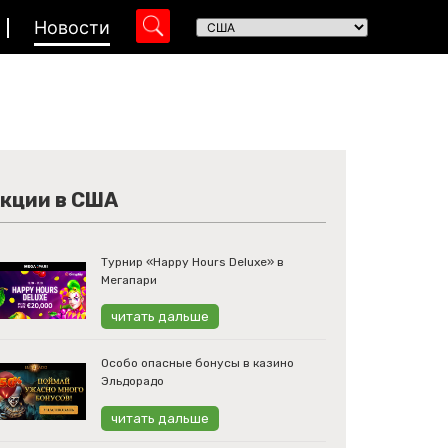
Новости
кции в США
Турнир «Happy Hours Deluxe» в
Мегапари
читать дальше
Особо опасные бонусы в казино
Эльдорадо
читать дальше