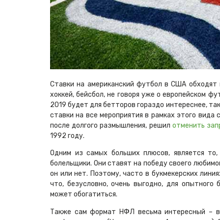
Ставки на американский футбол в США обходят 
хоккей, бейсбол, не говоря уже о европейском ф
2019 будет для бетторов гораздо интереснее, так 
ставки на все мероприятия в рамках этого вида 
после долгого размышления, решил
отменить зап
1992 году.
Одним из самых больших плюсов, является то,
болельщики. Они ставят на победу своего любимо
он или нет. Поэтому, часто в букмекерских лини
что, безусловно, очень выгодно, для опытного
может обогатиться.
Также сам формат НФЛ весьма интересный – в 