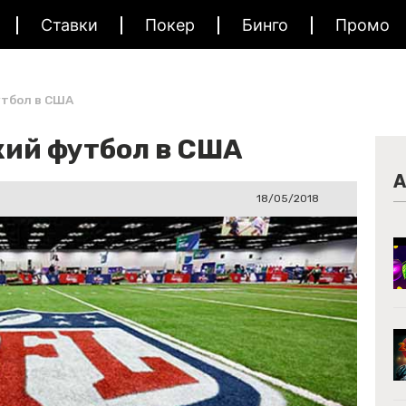
Ставки
Покер
Бинго
Промо
утбол в США
кий футбол в США
А
18/05/2018