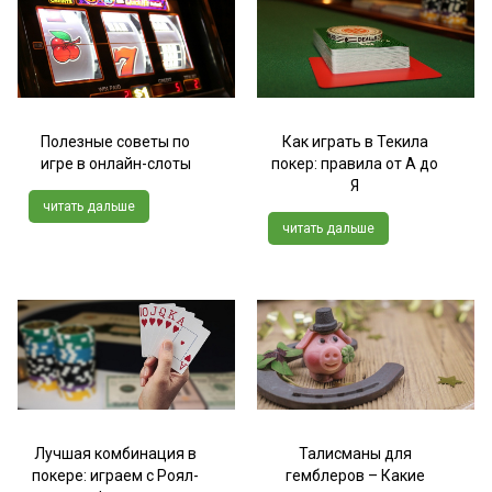
Полезные советы по
Как играть в Текила
игре в онлайн-слоты
покер: правила от А до
Я
читать дальше
читать дальше
Лучшая комбинация в
Талисманы для
покере: играем с Роял-
гемблеров – Какие