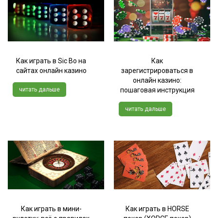
Как играть в Sic Bo на
Как
сайтах онлайн казино
зарегистрироваться в
онлайн казино:
читать дальше
пошаговая инструкция
читать дальше
Как играть в мини-
Как играть в HORSE