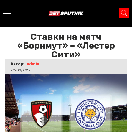
Главная
>
Новости
>
Ставки на матч «Борнмут» –
«Лестер Сити»
Ставки на матч
«Борнмут» – «Лестер
Сити»
Автор:
admin
29/09/2017