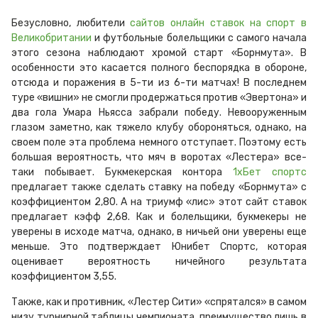
Безусловно, любители
сайтов онлайн ставок на спорт в
Великобритании
и футбольные болельщики с самого начала
этого сезона наблюдают хромой старт «Борнмута». В
особенности это касается полного беспорядка в обороне,
отсюда и поражения в 5-ти из 6-ти матчах! В последнем
туре «вишни» не смогли продержаться против «Эвертона» и
два гола Умара Ньясса забрали победу. Невооруженным
глазом заметно, как тяжело клубу обороняться, однако, на
своем поле эта проблема немного отступает. Поэтому есть
большая вероятность, что мяч в воротах «Лестера» все-
таки побывает. Букмекерская контора
1хБет спортс
предлагает также сделать ставку на победу «Борнмута» с
коэффициентом 2,80. А на триумф «лис» этот сайт ставок
предлагает кэфф 2,68. Как и болельщики, букмекеры не
уверены в исходе матча, однако, в ничьей они уверены еще
меньше. Это подтверждает Юнибет Спортс, которая
оценивает вероятность ничейного результата
коэффициентом 3,55.
Также, как и противник, «Лестер Сити» «спрятался» в самом
низу турнирной таблицы чемпионата, преимущество лишь в