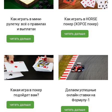
Как играть в мини-
Как играть в HORSE
рулетку: всё о правилах
покер (ХОРСЕ покер)
и выплатах
читать дальше
читать дальше
Какая игра в покер
Делаем успешные
подойдет вам?
онлайн ставки на
Формулу-1
читать дальше
читать дальше