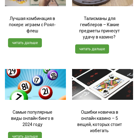
Лучшая комбинация в
Талисманы для
покере: играем с Роял-
гемблеров – Какие
флеш
предметы принесут
удачу в казино?
читать дальше
читать дальше
Самые популярные
Ошибки новичка в
виды онлайн бинго в
онлайн казино – 5
2024 году
вещей, которых стоит
избегать
читать дальше