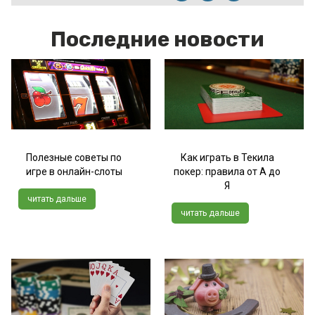
Последние новости
Полезные советы по
Как играть в Текила
игре в онлайн-слоты
покер: правила от А до
Я
читать дальше
читать дальше