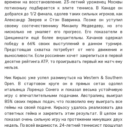
времени на восстановление. 23-летний уроженец Москвы
потихоньку подбирается к элите тенниса. В Канаде он
добрался до 1/2 финала, одолев таких сильных игроков, как
Александр Зверев и Стэн Вавринка. Позже он уступил
своему соотечественнику Михаилу Медведеву, но это
нисколько не умаляет его прогресс. Его показатели в
Цинциннати ещё более внушительны. Хачанов одержал
победу в 66% своих выступлений в данном турнире.
Предстоящая схватка потребует от него движения и
выносливости. Если россиянин хочет закрепиться в первой
десятке рейтинга ATP, то проигрывать первый же матч ему
нельзя.
Ник Кирьос уже успел разминуться на Western & Southern
Open. В стартовом круге он в прямых сетах одолел
итальянца Лоренцо Сонего и показал весьма устойчивую
игру с впечатлительными подачами. Австралиец выиграл
85% своих первых подач, что позволило ему выиграть все
геймы на своей подаче. Кирьосу удалось реализовать два
ответных гейма и закрепить этим результат. В целом он
показал очень сильную игру на протяжении минувших двух
недель. По всей видимости, 24-летний теннисист прощупал