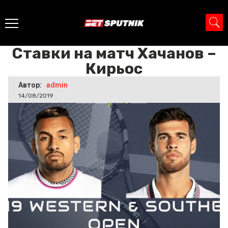
Главная
>
Новости
>
Ставки на матч Хачанов – Кирьос
Ставки на матч Хачанов –
Кирьос
Автор:
admin
14/08/2019