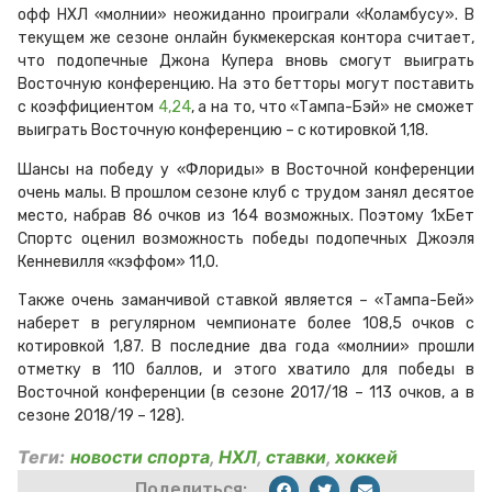
офф НХЛ «молнии» неожиданно проиграли «Коламбусу». В
текущем же сезоне онлайн букмекерская контора считает,
что подопечные Джона Купера вновь смогут выиграть
Восточную конференцию. На это бетторы могут поставить
с коэффициентом
4,24
, а на то, что «Тампа-Бэй» не сможет
выиграть Восточную конференцию – с котировкой 1,18.
Шансы на победу у «Флориды» в Восточной конференции
очень малы. В прошлом сезоне клуб с трудом занял десятое
место, набрав 86 очков из 164 возможных. Поэтому 1хБет
Спортс оценил возможность победы подопечных Джоэля
Кенневилля «кэффом» 11,0.
Также очень заманчивой ставкой является – «Тампа-Бей»
наберет в регулярном чемпионате более 108,5 очков с
котировкой 1,87. В последние два года «молнии» прошли
отметку в 110 баллов, и этого хватило для победы в
Восточной конференции (в сезоне 2017/18 – 113 очков, а в
сезоне 2018/19 – 128).
Теги:
новости спорта
,
НХЛ
,
ставки
,
хоккей
Поделиться: