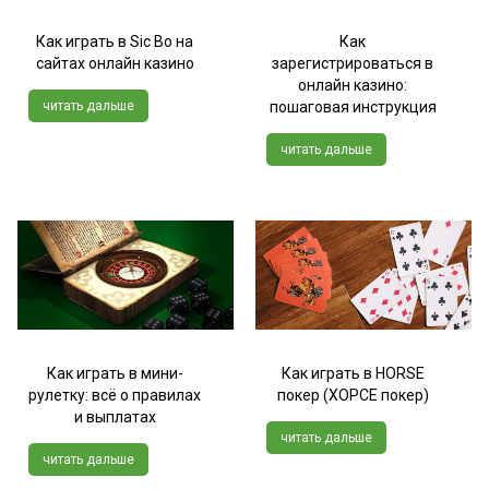
Как играть в Sic Bo на
Как
сайтах онлайн казино
зарегистрироваться в
онлайн казино:
читать дальше
пошаговая инструкция
читать дальше
Как играть в мини-
Как играть в HORSE
рулетку: всё о правилах
покер (ХОРСЕ покер)
и выплатах
читать дальше
читать дальше