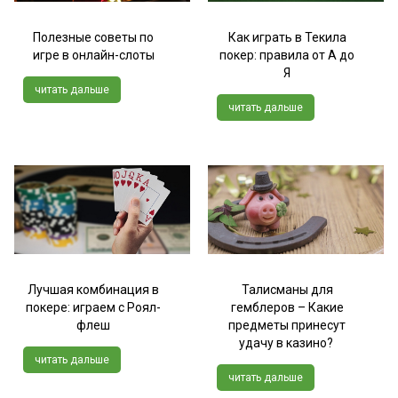
Полезные советы по
Как играть в Текила
игре в онлайн-слоты
покер: правила от А до
Я
читать дальше
читать дальше
Лучшая комбинация в
Талисманы для
покере: играем с Роял-
гемблеров – Какие
флеш
предметы принесут
удачу в казино?
читать дальше
читать дальше