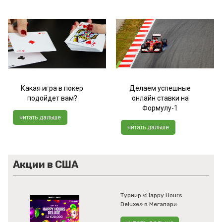
Какая игра в покер
Делаем успешные
подойдет вам?
онлайн ставки на
Формулу-1
читать дальше
читать дальше
Акции в США
Турнир «Happy Hours
Deluxe» в Мегапари