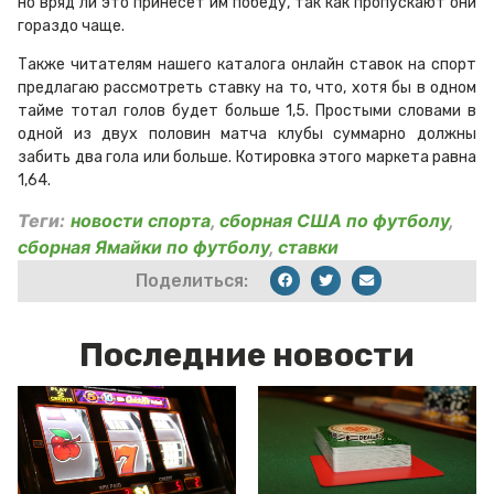
но вряд ли это принесет им победу, так как пропускают они
гораздо чаще.
Также читателям нашего каталога онлайн ставок на спорт
предлагаю рассмотреть ставку на то, что, хотя бы в одном
тайме тотал голов будет больше 1,5. Простыми словами в
одной из двух половин матча клубы суммарно должны
забить два гола или больше. Котировка этого маркета равна
1,64.
Теги:
новости спорта
,
сборная США по футболу
,
сборная Ямайки по футболу
,
ставки
Поделиться:
Последние новости