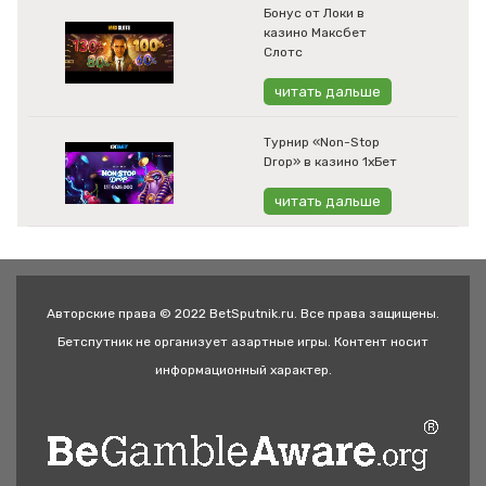
Бонус от Локи в
казино Максбет
Слотс
читать дальше
Турнир «Non-Stop
Drop» в казино 1хБет
читать дальше
Авторские права © 2022 BetSputnik.ru. Все права защищены.
Бетспутник не организует азартные игры. Контент носит
информационный характер.