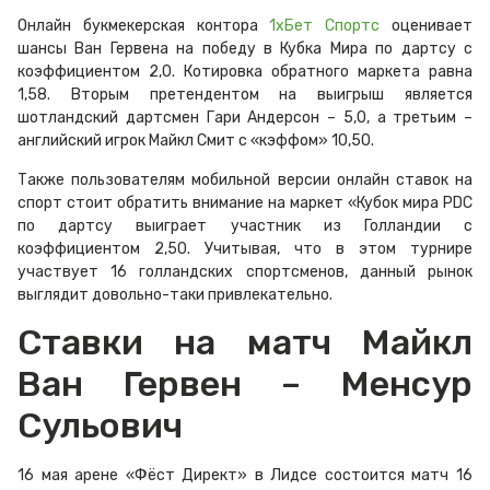
Онлайн букмекерская контора
1хБет Спортс
оценивает
шансы Ван Гервена на победу в Кубка Мира по дартсу с
коэффициентом 2,0. Котировка обратного маркета равна
1,58. Вторым претендентом на выигрыш является
шотландский дартсмен Гари Андерсон – 5,0, а третьим –
английский игрок Майкл Смит с «кэффом» 10,50.
Также пользователям мобильной версии онлайн ставок на
спорт стоит обратить внимание на маркет «Кубок мира PDC
по дартсу выиграет участник из Голландии с
коэффициентом 2,50. Учитывая, что в этом турнире
участвует 16 голландских спортсменов, данный рынок
выглядит довольно-таки привлекательно.
Ставки на матч Майкл
Ван Гервен – Менсур
Сульович
16 мая арене «Фёст Директ» в Лидсе состоится матч 16