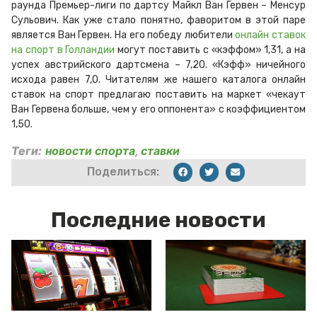
раунда Премьер-лиги по дартсу Майкл Ван Гервен – Менсур
Сульович. Как уже стало понятно, фаворитом в этой паре
является Ван Гервен. На его победу любители
онлайн ставок
на спорт в Голландии
могут поставить с «кэффом» 1,31, а на
успех австрийского дартсмена – 7,20. «Кэфф» ничейного
исхода равен 7,0. Читателям же нашего каталога онлайн
ставок на спорт предлагаю поставить на маркет «чекаут
Ван Гервена больше, чем у его оппонента» с коэффициентом
1,50.
Теги:
новости спорта
,
ставки
Поделиться:
Последние новости