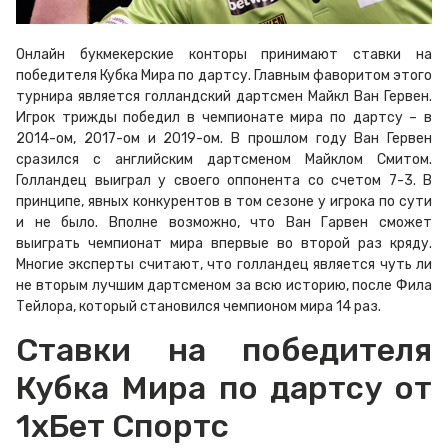
Онлайн букмекерские конторы принимают ставки на
победителя Кубка Мира по дартсу. Главным фаворитом этого
турнира является голландский дартсмен Майкл Ван Гервен.
Игрок трижды победил в чемпионате мира по дартсу – в
2014-ом, 2017-ом и 2019-ом. В прошлом году Ван Гервен
сразился с английским дартсменом Майклом Смитом.
Голландец выиграл у своего оппонента со счетом 7-3. В
принципе, явных конкурентов в том сезоне у игрока по сути
и не было. Вполне возможно, что Ван Гарвен сможет
выиграть чемпионат мира впервые во второй раз кряду.
Многие эксперты считают, что голландец является чуть ли
не вторым лучшим дартсменом за всю историю, после Фила
Тейлора, который становился чемпионом мира 14 раз.
Ставки на победителя
Кубка Мира по дартсу от
1хБет Спортс