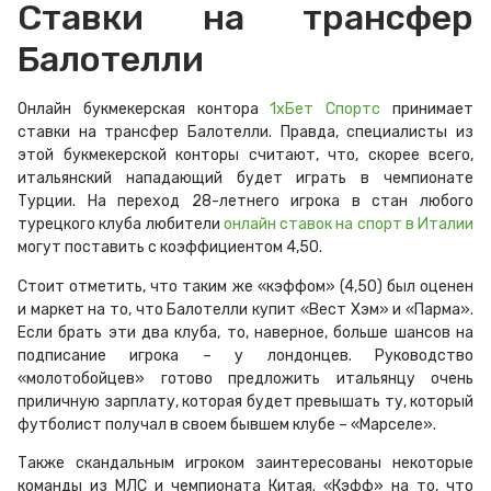
Ставки на трансфер
Балотелли
Онлайн букмекерская контора
1хБет Спортс
принимает
ставки на трансфер Балотелли. Правда, специалисты из
этой букмекерской конторы считают, что, скорее всего,
итальянский нападающий будет играть в чемпионате
Турции. На переход 28-летнего игрока в стан любого
турецкого клуба любители
онлайн ставок на спорт в Италии
могут поставить с коэффициентом 4,50.
Стоит отметить, что таким же «кэффом» (4,50) был оценен
и маркет на то, что Балотелли купит «Вест Хэм» и «Парма».
Если брать эти два клуба, то, наверное, больше шансов на
подписание игрока – у лондонцев. Руководство
«молотобойцев» готово предложить итальянцу очень
приличную зарплату, которая будет превышать ту, который
футболист получал в своем бывшем клубе – «Марселе».
Также скандальным игроком заинтересованы некоторые
команды из МЛС и чемпионата Китая. «Кэфф» на то, что