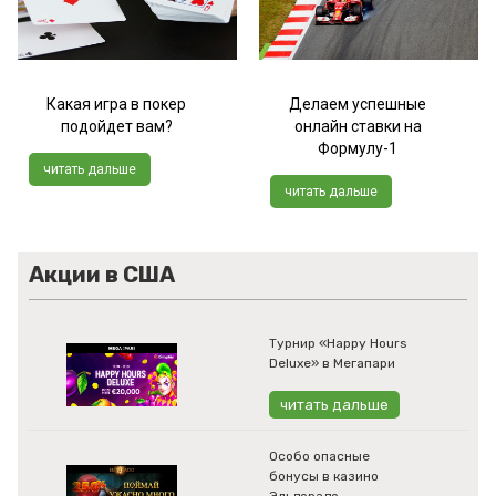
Какая игра в покер
Делаем успешные
подойдет вам?
онлайн ставки на
Формулу-1
читать дальше
читать дальше
Акции в США
Турнир «Happy Hours
Deluxe» в Мегапари
читать дальше
Особо опасные
бонусы в казино
Эльдорадо