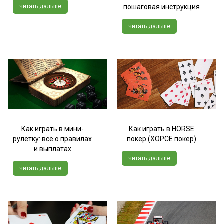
читать дальше
пошаговая инструкция
читать дальше
Как играть в мини-
Как играть в HORSE
рулетку: всё о правилах
покер (ХОРСЕ покер)
и выплатах
читать дальше
читать дальше