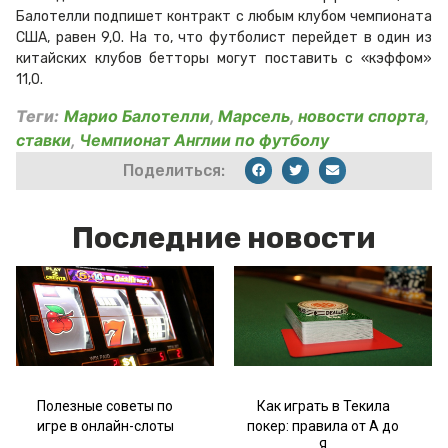
Балотелли подпишет контракт с любым клубом чемпионата
США, равен 9,0. На то, что футболист перейдет в один из
китайских клубов бетторы могут поставить с «кэффом»
11,0.
Теги:
Марио Балотелли
,
Марсель
,
новости спорта
,
ставки
,
Чемпионат Англии по футболу
Поделиться:
Последние новости
Полезные советы по
Как играть в Текила
игре в онлайн-слоты
покер: правила от А до
Я