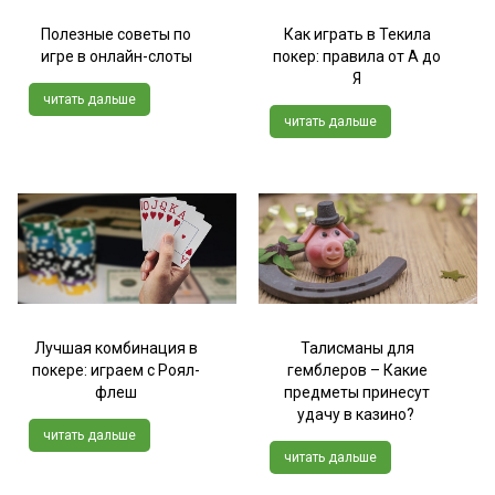
Полезные советы по
Как играть в Текила
игре в онлайн-слоты
покер: правила от А до
Я
читать дальше
читать дальше
Лучшая комбинация в
Талисманы для
покере: играем с Роял-
гемблеров – Какие
флеш
предметы принесут
удачу в казино?
читать дальше
читать дальше