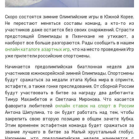
Скоро состоятся зимние Олимпийские игры в Южной Корее.
Не перестают меняться составы команд, а кто-то из
участников даже остается без своих снаряжений. Страсти
предстоящей Олимпиады в Пхенчхане не утихают, а
наоборот все больше разгораются. Рады сообщить в нашем
онлайн каталоге азартных игр
, что на место проведения Игр
уже прилетели российские спортсмены.
Начинается предолимпийская биатлонная неделя для
участников южнокорейской зимней Олимпиады. Спортсмены
будут сражаться за медали этапа Кубка мира в спринте,
эстафете, а также гонке преследования. От сборной России
будут участвовать в битве за награду два дебютанта:
Тимур Махамбетов и Светлана Миронова. Что касается
фаворита любителей
онлайн ставок на спорт в России
Антона Шипулина, то он будет работать над тем, чтобы
закрепить свою вторую позицию в общем зачете Кубка.
Этим временем эстафетная команда будет сражаться за
звание лучшего в битве за Малый хрустальный глобус.
Напомним, что предолимпийская неделя начинается с