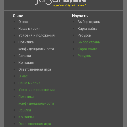
O нас
Изучать
О нас
Выбор страны
Наша миссия
Карта сайта
Условия и положения
Ресурсы
Политика
Выбор страны
конфиденциальности
Карта сайта
Ссылки
Ресурсы
Контакты
Ответственная игра
О нас
Наша миссия
Условия и положения
Политика
конфиденциальности
Ссылки
Контакты
Ответственная игра