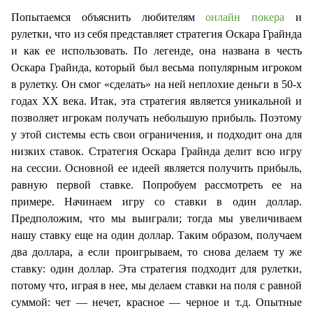
Попытаемся объяснить любителям
онлайн покера
и
рулетки, что из себя представляет стратегия Оскара Грайнда
и как ее использовать.
По легенде, она названа в честь
Оскара Грайнда, который был весьма популярным игроком
в рулетку. Он смог «сделать» на ней неплохие деньги в 50-х
годах XX века.
Итак, эта стратегия является уникальной и
позволяет
игрокам получать небольшую прибыль. Поэтому
у этой системы есть свои ограничения, и подходит она для
низких ставок. Стратегия Оскара Грайнда
делит всю игру
на сессии. Основной ее идеей является получить прибыль,
равную первой ставке. Попробуем рассмотреть ее на
примере. Начинаем игру со ставки в один доллар.
Предположим, что мы выиграли; тогда мы увеличиваем
нашу ставку еще на один доллар. Таким образом, получаем
два доллара, а если проигрываем, то снова делаем ту же
ставку: один доллар. Эта стратегия подходит для рулетки,
потому что, играя в нее, мы делаем ставки на поля с равной
суммой: чет — нечет, красное — черное и т.д. Опытные