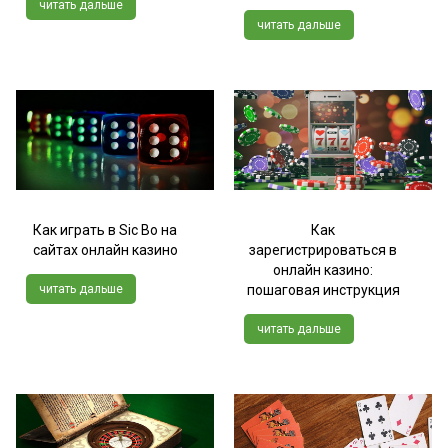
читать дальше
читать дальше
Как играть в Sic Bo на
Как
сайтах онлайн казино
зарегистрироваться в
онлайн казино:
читать дальше
пошаговая инструкция
читать дальше