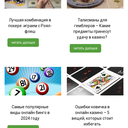
Лучшая комбинация в
Талисманы для
покере: играем с Роял-
гемблеров – Какие
флеш
предметы принесут
удачу в казино?
читать дальше
читать дальше
Самые популярные
Ошибки новичка в
виды онлайн бинго в
онлайн казино – 5
2024 году
вещей, которых стоит
избегать