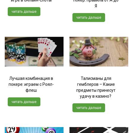
Я
читать дальше
читать дальше
Лучшая комбинация в
Талисманы для
покере: играем с Роял-
гемблеров – Какие
флеш
предметы принесут
удачу в казино?
читать дальше
читать дальше