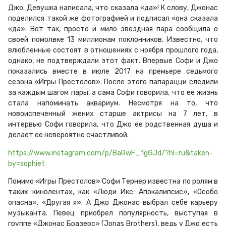
Джо. Девушка написала, что сказала «да»! К слову, Джонас
поделился такой же фотографией и подписал «она сказала
«да». Вот так, просто и мило звездная пара сообщила о
своей помолвке 13 миллионам поклонников. Известно, что
влюбленные состоят в отношениях с ноября прошлого года,
однако, не подтверждали этот факт. Впервые Софи и Джо
показались вместе в июле 2017 на премьере седьмого
сезона «Игры Престолов». После этого папарацци следили
за каждым шагом пары, а сама Софи говорила, что ее жизнь
стала напоминать аквариум. Несмотря на то, что
новоиспеченный жених старше актрисы на 7 лет, в
интервью Софи говорила, что Джо ее родственная душа и
делает ее невероятно счастливой.
https://www.instagram.com/p/BaRwF_1gGJd/?hl=ru&taken-
by=sophiet
Помимо «Игры Престолов» Софи Тернер известна по ролям в
таких кинолентах, как «Люди Икс: Апокалипсис», «Особо
опасна», «Другая я». А Джо Джонас выбрал себе карьеру
музыканта. Певец приобрел популярность, выступая в
группе «Джонас Бразерс» (Jonas Brothers), ведь у Джо есть