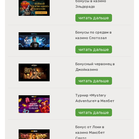
бонусы в казино
Эльдорадо
читать дальше
Бонусы по средам в
казино Слотозал
читать дальше
Бонусный червонец в
Джойказино
читать дальше
Турнир «Mystery
Adventure» в Мелбет
читать дальше
Бонус от Локи в
казино Максбет
Слотс