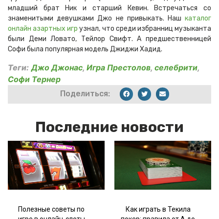
младший брат Ник и старший Кевин. Встречаться со
знаменитыми девушками Джо не привыкать. Наш
каталог
онлайн азартных игр
узнал, что среди избранниц музыканта
были Деми Ловато, Тейлор Свифт. А предшественницей
Софи была популярная модель Джиджи Хадид.
Теги:
Джо Джонас
,
Игра Престолов
,
селебрити
,
Софи Тернер
Поделиться:
Последние новости
Полезные советы по
Как играть в Текила
игре в онлайн-слоты
покер: правила от А до