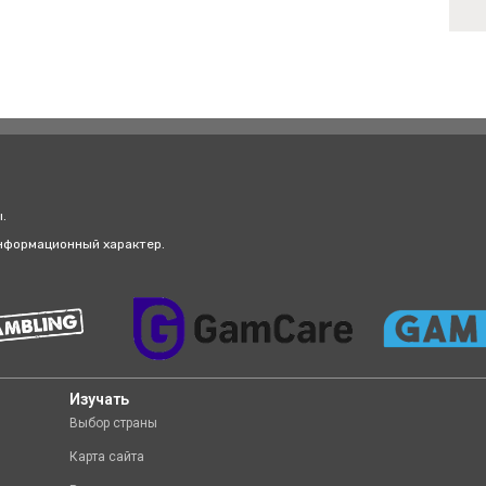
.
информационный характер.
Изучать
Выбор страны
Карта сайта