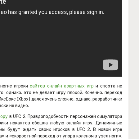
многие игроки
сайтов онлайн азартных игр
и спорта не
о, однако, это не делает игру плохой. Конечно, переход
ИксБокс (Xbox) дался очень сложно, однако, разработчики
ски не видно.
гору
в UFC 2. Правдоподобности персонажей симулятора
зики нокаутов обошла любую онлайн игру. Динамичные
ы будут ждать своих игроков в UFC 2. В новой игре
» и «скоростной переход от упора коленом в узел ноги».