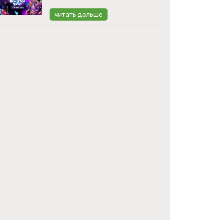
читать дальше