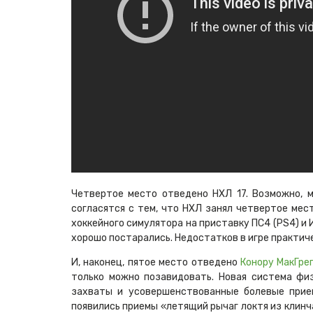
Четвертое место отведено НХЛ 17. Возможно, 
согласятся с тем, что НХЛ занял четвертое мест
хоккейного симулятора на приставку ПС4 (PS4) и 
хорошо постарались. Недостатков в игре практиче
И, наконец, пятое место отведено
Конору МакГре
только можно позавидовать. Новая система фи
захваты и усовершенствованные болевые прием
появились приемы «летящий рычаг локтя из клинча