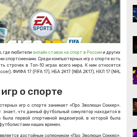
р, где любители
онлайн ставок на спорт в России
и других
ыми спортсменами. Среди компьютерных игр о спорте есть
ь строчек в Топ-10 играх всего мира. К ним относятся
er), ФИФА 17 (FIFA 17), НБА 2К17 (NBA 2K17), НХЛ 17 (NHL
игр о спорте
ютерных игр о спорте занимает «Про Эволюшн Соккер».
т
знает, что данный футбольный симулятор находится в
 была первой спортивной видеоигрой, в которой была
футболистами наших времен.
 является достойным соперником «Про Эволюшн Соккер».