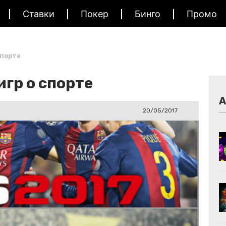
Ставки
Покер
Бинго
Промо
спорте
гр о спорте
А
20/05/2017