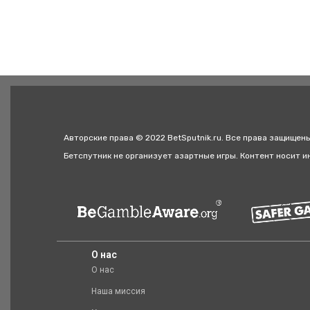
Авторские права © 2022 BetSputnik.ru. Все права защищены
Бетспутник не организует азартные игры. Контент носит 
O нас
О нас
Наша миссия