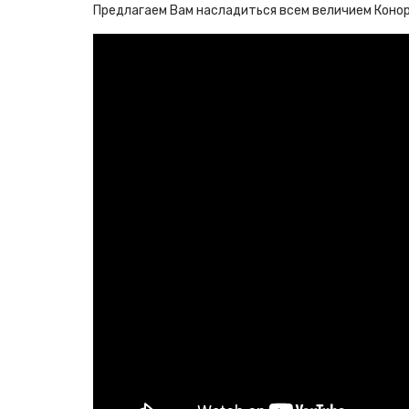
Предлагаем Вам насладиться всем величием Конора