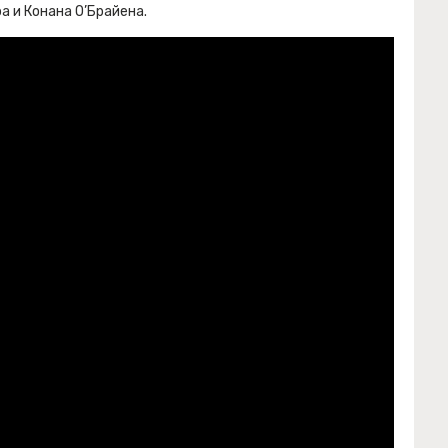
 и Конана О’Брайена.