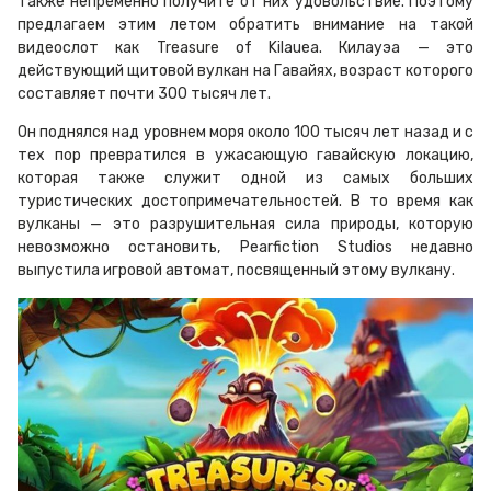
также непременно получите от них удовольствие. Поэтому
предлагаем этим летом обратить внимание на такой
видеослот как Treasure of Kilauea. Килауэа — это
действующий щитовой вулкан на Гавайях, возраст которого
составляет почти 300 тысяч лет.
Он поднялся над уровнем моря около 100 тысяч лет назад и с
тех пор превратился в ужасающую гавайскую локацию,
которая также служит одной из самых больших
туристических достопримечательностей. В то время как
вулканы — это разрушительная сила природы, которую
невозможно остановить, Pearfiction Studios недавно
выпустила игровой автомат, посвященный этому вулкану.