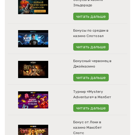
Эльдорадо
читать дальше
Бонусы по средам в
казино Слотозал
читать дальше
Бонусный червонец в
Джойказино
читать дальше
Турнир «Mystery
Adventure» в Мелбет
читать дальше
Бонус от Локи в
казино Максбет
Слотс