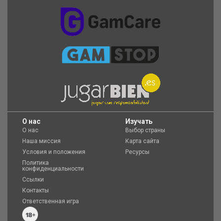
O нас
Изучать
О нас
Выбор страны
Наша миссия
Карта сайта
Условия и положения
Ресурсы
Политика
конфиденциальности
Ссылки
Контакты
Ответственная игра