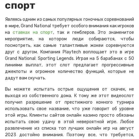
спорт
Являясь одним из самых популярных гоночных соревнований
в мире, Grand National требует особого внимания как игроков
на
ставках на спорт
, так и гемблеров. Это знаменитое
мероприятие, на котором люди собираются, чтобы
посмотреть, как самые талантливые жокеи соревнуются
друг с другом. Компания Playtech воплощает это в игре
Grand National: Sporting Legends. Играя на 5 барабанах с 50
линиями выплат, этот слот предлагает прогрессивные
джекпоты и огромное количество функций, которые не
дадут вам скучать.
Вы можете испытать острые ощущения от скачек, не
выходя из собственного дома. К тому же этот видеослот
получил разрешение от престижного конного турнира
использовать свое название, что уже говорит об уровне
этой игры. Клиенты сайтов онлайн казино
просто обязаны
испытать свою удачу в этой невероятной игре. Любое
развлечение из списка топ лучших онлайн игр на август
2023 достойно внимания. Поэтому все, что требуется,