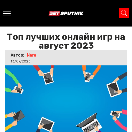
Главная
>
Новости
>
Топ лучших онлайн игр на август
2023
Топ лучших онлайн игр на
август 2023
Автор:
Nara
13/07/2023