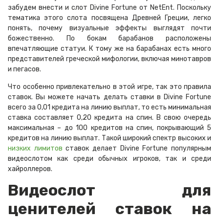
забудем внести и слот Divine Fortune от NetEnt. Поскольку
тематика этого слота посвящена Древней Греции, легко
понять, почему визуальные эффекты выглядят почти
божественно. По бокам барабанов расположены
впечатляющие статуи. К тому же на барабанах есть много
представителей греческой мифологии, включая минотавров
и пегасов.
Что особенно привлекательно в этой игре, так это правила
ставок. Вы можете начать делать ставки в Divine Fortune
всего за 0,01 кредита на линию выплат, то есть минимальная
ставка составляет 0,20 кредита на спин. В свою очередь
максимальная – до 100 кредитов на спин, покрывающий 5
кредитов на линию выплат. Такой широкий спектр высоких и
низких лимитов
ставок делает Divine Fortune популярным
видеослотом как среди обычных игроков, так и среди
хайроллеров
.
Видеослот для
ценителей ставок на