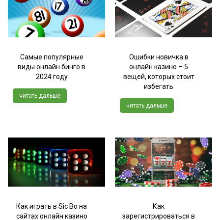
Самые популярные
Ошибки новичка в
виды онлайн бинго в
онлайн казино – 5
2024 году
вещей, которых стоит
избегать
читать дальше
читать дальше
Как играть в Sic Bo на
Как
сайтах онлайн казино
зарегистрироваться в