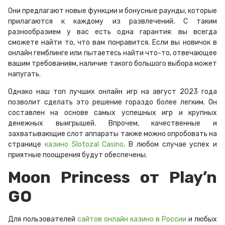
Они предлагают новые функции и бонусные раунды, которые
прилагаются к каждому из развлечений. С таким
разнообразием у вас есть одна гарантия: вы всегда
сможете найти то, что вам понравится. Если вы новичок в
онлайн гемблинге или пытаетесь найти что-то, отвечающее
вашим требованиям, наличие такого большого выбора может
напугать.
Однако наш топ лучших онлайн игр на август 2023 года
позволит сделать это решение гораздо более легким. Он
составлен на основе самых успешных игр и крупных
денежных выигрышей. Впрочем, качественные и
захватывающие слот аппараты также можно опробовать на
странице
казино Slotozal Casino
. В любом случае успех и
приятные поощрения будут обеспечены.
Moon Princess от Play’n
GO
Для пользователей
сайтов онлайн казино в России
и любых